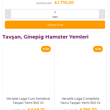
₺1.710,00
₺1.900,00
Adet
Sepete Ekle
Tavşan, Ginepig Hamster Yemleri
%10
%10
Versele Laga Cuni Sensitive
Versele Laga Complete
Tavşan Yemi 500 Gr
Yavru Tavşan Yemi 500 Gr
₺449,10
₺396,30