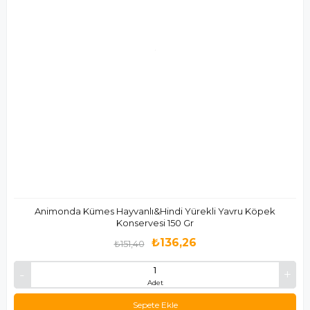
Animonda Kümes Hayvanlı&Hindi Yürekli Yavru Köpek
Konservesi 150 Gr
₺136,26
₺151,40
Adet
Sepete Ekle