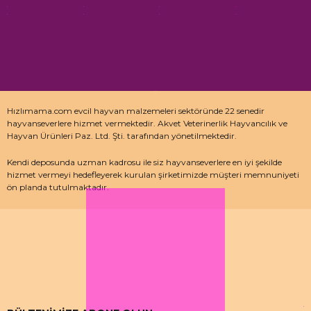
Hızlımama.com evcil hayvan malzemeleri sektöründe 22 senedir
hayvanseverlere hizmet vermektedir. Akvet Veterinerlik Hayvancılık ve
Hayvan Ürünleri Paz. Ltd. Şti. tarafından yönetilmektedir.
Kendi deposunda uzman kadrosu ile siz hayvanseverlere en iyi şekilde
hizmet vermeyi hedefleyerek kurulan şirketimizde müşteri memnuniyeti
ön planda tutulmaktadır.
Özellikle kedi maması, köpek maması ve pet malzemeleri için uzman
depo kadrosu ile çalışan hızlımama.com’da akvaryum ürünleri, kuş
ürünlerinin yanı sıra sürüngen ve kemirgenler içinde aradığınız ürünleri
bulabilirsiniz.