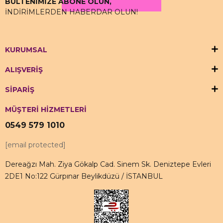
BÜLTENİMİZE ABONE OLUN,
İNDİRİMLERDEN HABERDAR OLUN!
KURUMSAL
ALIŞVERİŞ
SİPARİŞ
MÜŞTERİ HİZMETLERİ
0549 579 1010
[email protected]
Dereağzı Mah. Ziya Gökalp Cad. Sinem Sk. Deniztepe Evleri
2DE1 No:122 Gürpınar Beylikdüzü / İSTANBUL