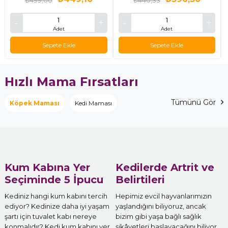
₺499,00
₺440,33
Adet
Adet
Sepete Ekle
Sepete Ekle
Hızlı Mama Fırsatları
Tümünü Gör
Tümünü Gör
Köpek Maması
Kedi Maması
Kum Kabına Yer
Kedilerde Artrit ve
Seçiminde 5 İpucu
Belirtileri
Kediniz hangi kum kabını tercih
Hepimiz evcil hayvanlarımızın
ediyor? Kedinize daha iyi yaşam
yaşlandığını biliyoruz, ancak
şartı için tuvalet kabı nereye
bizim gibi yaşa bağlı sağlık
konmalıdır? Kedi kum kabını yer
şikâyetleri başlayacağını biliyor