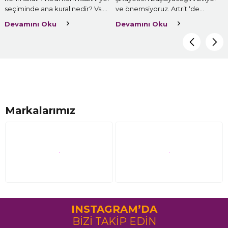
seçiminde ana kural nedir? Vs.
ve önemsiyoruz. Artrit ‘de
Bu sorular uzar gider ama bu
bunlardan biridir. Pek çok
Devamını Oku
Devamını Oku
soruların ortak cevabı konum,
kedinin eklemleri zamanla
konum, konum dur! Kedi kum
aşınma ve yıpranma belirtileri
kabını nerede tutacağınız, tüm
göstermeye başlar ve bize
kedi sahiplerinin karşılaştığı bir
söyleyemedikleri düşünülürse
sorun olabilir. Ancak doğru yeri
bizim kedilerimizi iyi takip
seçmek hem sizin hem de
etmemiz gerekir. Özellikle
kedinizin sağlığı ve rahatı için
eklem ağrılarını bizlerin fark
önemlidir.
etmesi oldukça önemlidir.
Markalarımız
INSTAGRAM’DA
BİZİ TAKİP EDİN