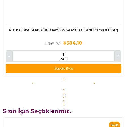
Purina One Steril Cat Beef & Wheat Kısır Kedi Maması 1.4 Kg
₺584,10
₺649,00
Adet
Sepete Ekle
Sizin İçin Seçtiklerimiz.
%10