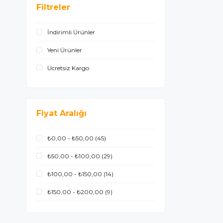
Filtreler
Freshy
İndirimli Ürünler
Friskies
Yeni Ürünler
Garfield
Ücretsiz Kargo
GimCat
Hello Kitty
Hills
Fiyat Aralığı
Honey
₺0,00 - ₺50,00
(45)
Jungle
₺50,00 - ₺100,00
(29)
Kit Cat
₺100,00 - ₺150,00
(14)
₺150,00 - ₺200,00
(9)
₺200,00 - ₺250,00