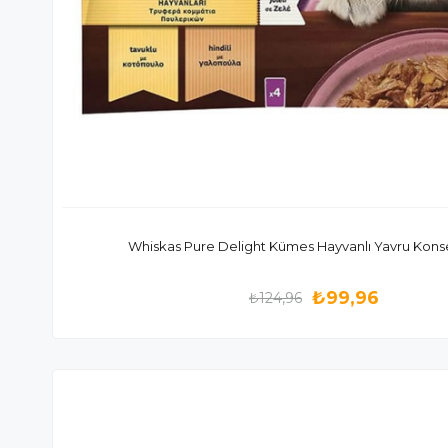
Whiskas Pure Delight Kümes Hayvanlı Yavru Konse
₺99,96
₺124,96