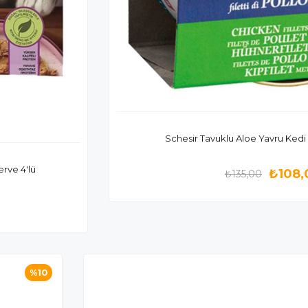
Schesir Tavuklu Aloe Yavru Kedi
rve 4'lü
₺108,
₺135,00
%10