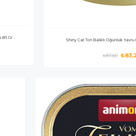
i 85 Gr
Shiny Cat Ton Balıklı Öğünlük Yavru
₺83,
₺87,60