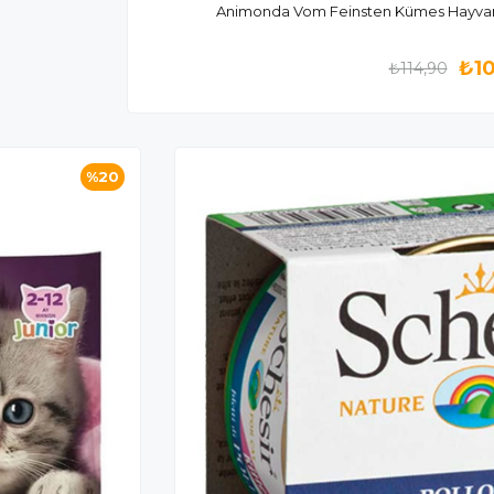
Animonda Vom Feinsten Kümes Hayvanlı
₺1
₺114,90
%20