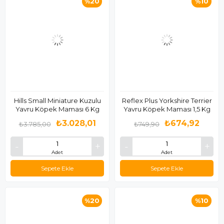
%20
%10
Hills Small Miniature Kuzulu
Reflex Plus Yorkshire Terrier
Yavru Köpek Maması 6 Kg
Yavru Köpek Maması 1,5 Kg
₺3.028,01
₺674,92
₺3.785,00
₺749,90
Adet
Adet
Sepete Ekle
Sepete Ekle
%20
%10