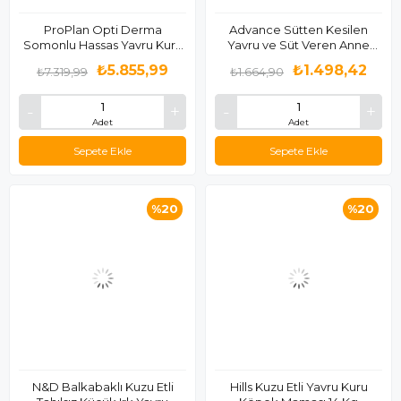
ProPlan Opti Derma
Advance Sütten Kesilen
Somonlu Hassas Yavru Kuru
Yavru ve Süt Veren Anne
Köpek Maması 12 Kg
Köpek Maması 3 Kg
₺5.855,99
₺1.498,42
₺7.319,99
₺1.664,90
Adet
Adet
Sepete Ekle
Sepete Ekle
%20
%20
N&D Balkabaklı Kuzu Etli
Hills Kuzu Etli Yavru Kuru