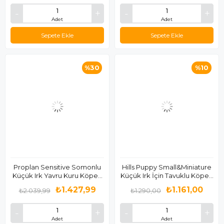
Adet
Adet
Sepete Ekle
Sepete Ekle
%30
%10
Proplan Sensitive Somonlu
Hills Puppy Small&Miniature
Küçük Irk Yavru Kuru Köpek
Küçük Irk İçin Tavuklu Köpek
Maması 3 Kg
Maması 1.5 Kg
₺1.427,99
₺1.161,00
₺2.039,99
₺1.290,00
Adet
Adet