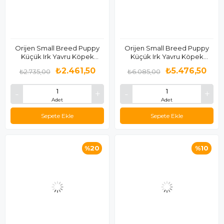
Orijen Small Breed Puppy
Orijen Small Breed Puppy
Küçük Irk Yavru Köpek
Küçük Irk Yavru Köpek
Maması 1.8 Kg
Maması 4.5 Kg
₺2.461,50
₺5.476,50
₺2.735,00
₺6.085,00
Adet
Adet
Sepete Ekle
Sepete Ekle
%20
%10