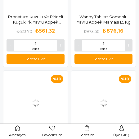
Pronature Kuzulu Ve Pirinçli
Wanpy Tahılsız Somonlu
Küçük Irk Yavru Köpek
Yavru Köpek Maması 1,5 Kg
Maması 3kg
₺561,32
₺876,16
₺623,70
₺973,50
Adet
Adet
Sepete Ekle
Sepete Ekle
%10
%10
Anasayfa
Favorilerim
Sepetim
Üye Girişi