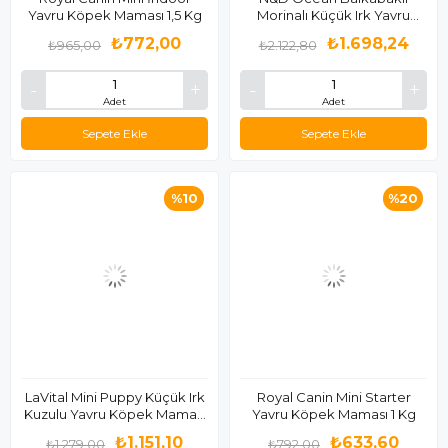
Yavru Köpek Maması 1,5 Kg
Morinalı Küçük Irk Yavru
Köpek Maması 2.5 Kg
₺772,00
₺1.698,24
₺965,00
₺2.122,80
Adet
Adet
Sepete Ekle
Sepete Ekle
%10
%20
LaVital Mini Puppy Küçük Irk
Royal Canin Mini Starter
Kuzulu Yavru Köpek Maması
Yavru Köpek Maması 1 Kg
6kg + 1Kg Hediye
₺1.151,10
₺633,60
₺1.279,00
₺792,00