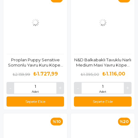
Proplan Puppy Sensitive
N&D Balkabaklı Tavuklu Narlı
Somonlu Yavru Kuru Köpek
Medium Maxi Yavru Köpek
Maması 3 Kg
Maması 2.5 Kg
₺1.727,99
₺1.116,00
₺2.159,99
₺1.395,00
Adet
Adet
Sepete Ekle
Sepete Ekle
%10
%20