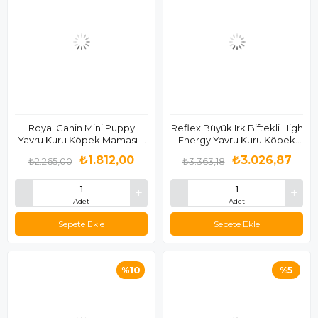
Royal Canin Mini Puppy
Reflex Büyük Irk Biftekli High
Yavru Kuru Köpek Maması 4
Energy Yavru Kuru Köpek
Kg
Maması 15 Kg
₺1.812,00
₺3.026,87
₺2.265,00
₺3.363,18
Adet
Adet
Sepete Ekle
Sepete Ekle
%10
%5