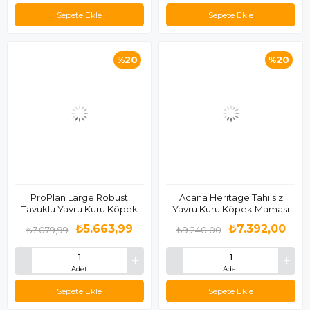
Sepete Ekle
Sepete Ekle
%20
%20
ProPlan Large Robust
Acana Heritage Tahılsız
Tavuklu Yavru Kuru Köpek
Yavru Kuru Köpek Maması
Maması 12 Kg
11,4 Kg
₺5.663,99
₺7.392,00
₺7.079,99
₺9.240,00
Adet
Adet
Sepete Ekle
Sepete Ekle