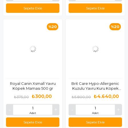
Sepete Ekle
Sepete Ekle
%20
%20
Royal Canin Xsmall Yavru
Brit Care Hypo-Allergenic
Köpek Maması 500 gr
Kuzulu Yavru Kuru Köpek
Maması 12 Kg
₺300,00
₺4.640,00
₺375,00
₺5.800,00
Adet
Adet
Sepete Ekle
Sepete Ekle