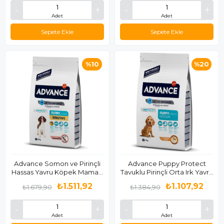
Adet
Adet
Sepete Ekle
Sepete Ekle
%10
%20
Advance Somon ve Pirinçli
Advance Puppy Protect
Hassas Yavru Köpek Maması
Tavuklu Pirinçli Orta Irk Yavru
3 Kg
Köpek Maması 3Kg
₺1.511,92
₺1.107,92
₺1.679,90
₺1.384,90
Adet
Adet