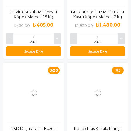
La Vital Kuzulu Mini Yavru
Brit Care Tahılsız Mini Kuzulu
Köpek Maması 1.5 Kg
Yavru Köpek Maması 2 kg
₺405,00
₺1.480,00
₺450,00
₺1.850,00
Adet
Adet
Sepete Ekle
Sepete Ekle
%20
%5
N&D Düşük Tahıllı Kuzulu
Reflex Plus Kuzulu Pirinçli