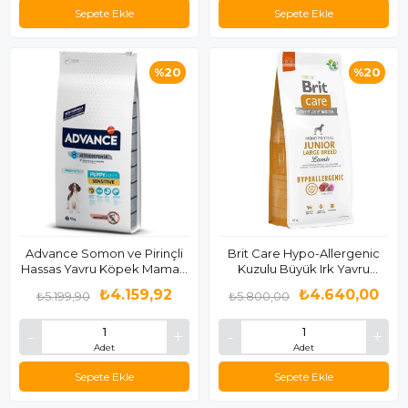
Sepete Ekle
Sepete Ekle
%20
%20
Advance Somon ve Pirinçli
Brit Care Hypo-Allergenic
Hassas Yavru Köpek Maması
Kuzulu Büyük Irk Yavru
12 Kg
Köpek Maması 12 KG
₺4.159,92
₺4.640,00
₺5.199,90
₺5.800,00
Adet
Adet
Sepete Ekle
Sepete Ekle