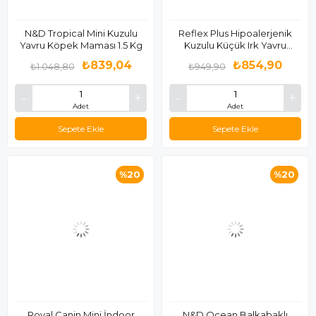
N&D Tropical Mini Kuzulu
Reflex Plus Hipoalerjenik
Yavru Köpek Maması 1.5 Kg
Kuzulu Küçük Irk Yavru
Köpek Maması 3 Kg
₺839,04
₺854,90
₺1.048,80
₺949,90
Adet
Adet
Sepete Ekle
Sepete Ekle
%20
%20
Royal Canin Mini İndoor
N&D Ocean Balkabaklı