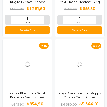
Küçük Irk Yavru Köpek
Yavru Köpek Maması 3 Kg
Maması 2.5 Kg
₺1.281,60
₺655,50
₺1.602,00
₺690,00
Adet
Adet
Sepete Ekle
Sepete Ekle
%10
%20
Reflex Plus Junior Small
Royal Canin Medium Puppy
Küçük Irk Yavru Köpek
Orta Irk Yavru Köpek
Maması 3 Kg
Maması 15 Kg
₺854,90
₺5.344,01
₺949,90
₺6.680,00