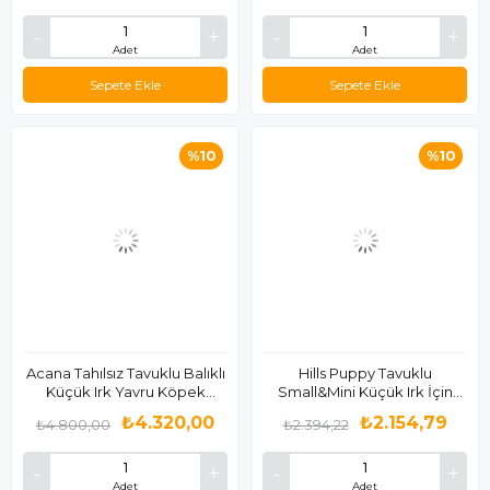
Adet
Adet
Sepete Ekle
Sepete Ekle
%10
%10
Acana Tahılsız Tavuklu Balıklı
Hills Puppy Tavuklu
Küçük Irk Yavru Köpek
Small&Mini Küçük Irk İçin
Maması 6 Kg
Köpek Maması 3 Kg
₺4.320,00
₺2.154,79
₺4.800,00
₺2.394,22
Adet
Adet