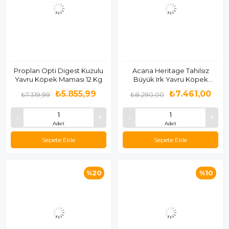
Proplan Opti Digest Kuzulu
Acana Heritage Tahılsız
Yavru Köpek Maması 12 Kg
Büyük Irk Yavru Köpek
Maması 11,4 Kg
₺5.855,99
₺7.461,00
₺7.319,99
₺8.290,00
Adet
Adet
Sepete Ekle
Sepete Ekle
%20
%10