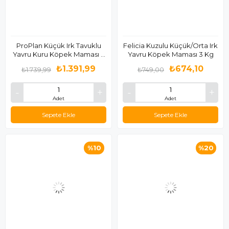
ProPlan Küçük Irk Tavuklu
Felicia Kuzulu Küçük/Orta Irk
Yavru Kuru Köpek Maması 3
Yavru Köpek Maması 3 Kg
Kg
₺1.391,99
₺674,10
₺1.739,99
₺749,00
Adet
Adet
Sepete Ekle
Sepete Ekle
%10
%20