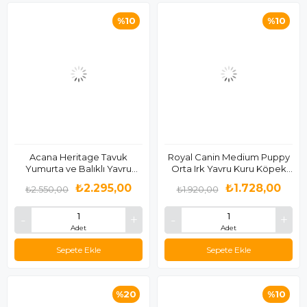
%10
%10
Acana Heritage Tavuk
Royal Canin Medium Puppy
Yumurta ve Balıklı Yavru
Orta Irk Yavru Kuru Köpek
Köpek Maması 2 Kg
Maması 4 Kg
₺2.295,00
₺1.728,00
₺2.550,00
₺1.920,00
Adet
Adet
Sepete Ekle
Sepete Ekle
%20
%10