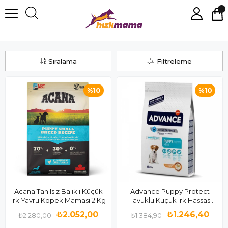
Yavru Köpek Maması
Sıralama
Filtreleme
%10
%10
Acana Tahılsız Balıklı Küçük
Advance Puppy Protect
Irk Yavru Köpek Maması 2 Kg
Tavuklu Küçük Irk Hassas
Yavru Köpek Maması 3 Kg
₺2.052,00
₺1.246,40
₺2.280,00
₺1.384,90