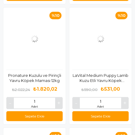
%10
%10
Pronature Kuzulu ve Pirinçli
LaVital Medium Puppy Lamb
Yavru Köpek Maması 12kg
Kuzu Etli Yavru Köpek
Maması 3 Kg
₺1.820,02
₺531,00
₺2.022,24
₺590,00
Adet
Adet
Sepete Ekle
Sepete Ekle