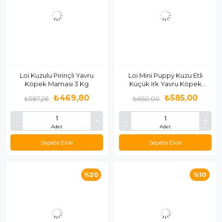
Loi Kuzulu Pirinçli Yavru
Loi Mini Puppy Kuzu Etli
Köpek Maması 3 Kg
Küçük Irk Yavru Köpek
Maması 3 Kg
₺469,80
₺585,00
₺587,26
₺650,00
Adet
Adet
Sepete Ekle
Sepete Ekle
%20
%10