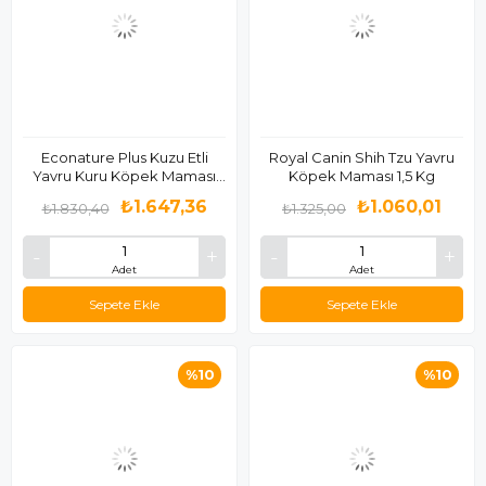
Econature Plus Kuzu Etli
Royal Canin Shih Tzu Yavru
Yavru Kuru Köpek Maması
Köpek Maması 1,5 Kg
15KG
₺1.647,36
₺1.060,01
₺1.830,40
₺1.325,00
Adet
Adet
Sepete Ekle
Sepete Ekle
%10
%10