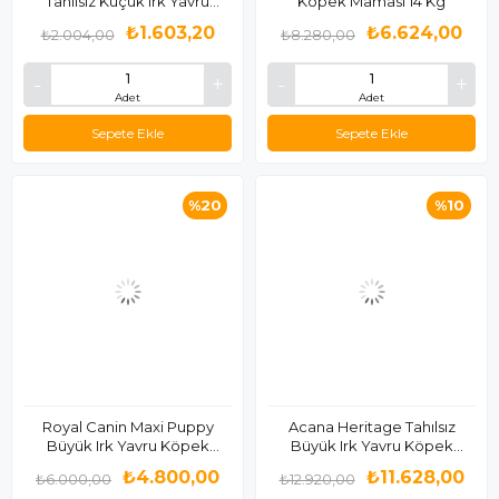
Tahılsız Küçük Irk Yavru
Köpek Maması 14 Kg
Köpek Maması 2.5 Kg
₺1.603,20
₺6.624,00
₺2.004,00
₺8.280,00
Adet
Adet
Sepete Ekle
Sepete Ekle
%20
%10
Royal Canin Maxi Puppy
Acana Heritage Tahılsız
Büyük Irk Yavru Köpek
Büyük Irk Yavru Köpek
Maması 15 Kg
Maması 17 Kg
₺4.800,00
₺11.628,00
₺6.000,00
₺12.920,00