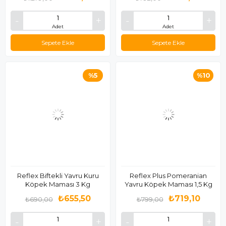
Adet
Adet
Sepete Ekle
Sepete Ekle
%5
%10
Reflex Biftekli Yavru Kuru
Reflex Plus Pomeranian
Köpek Maması 3 Kg
Yavru Köpek Maması 1,5 Kg
₺655,50
₺719,10
₺690,00
₺799,00