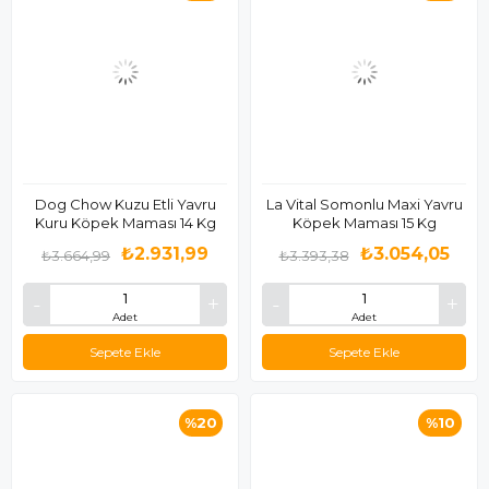
Dog Chow Kuzu Etli Yavru
La Vital Somonlu Maxi Yavru
Kuru Köpek Maması 14 Kg
Köpek Maması 15 Kg
₺2.931,99
₺3.054,05
₺3.664,99
₺3.393,38
Adet
Adet
Sepete Ekle
Sepete Ekle
%20
%10