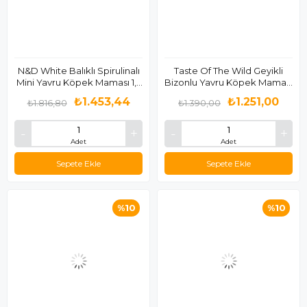
N&D White Balıklı Spirulinalı
Taste Of The Wild Geyikli
Mini Yavru Köpek Maması 1,5
Bizonlu Yavru Köpek Maması
Kg
2 Kg
₺1.453,44
₺1.251,00
₺1.816,80
₺1.390,00
Adet
Adet
Sepete Ekle
Sepete Ekle
%10
%10