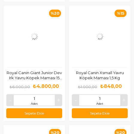
%20
%15
Royal Canin Giant Junior Dev
Royal Canin Xsmall Yavru
Irk Yavru Köpek Maması 15
Köpek Maması 1,5 Kg
Kg
₺4.800,00
₺848,00
₺6.000,00
₺1.000,00
Adet
Adet
Sepete Ekle
Sepete Ekle
%20
%20