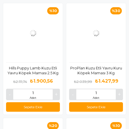
%10
%30
Hills Puppy Lamb Kuzu Etli
ProPlan Kuzu Etli Yavru Kuru
Yavru Köpek Maması 2.5 Kg
Köpek Maması 3 Kg
₺1.900,56
₺1.427,99
₺2.111,74
₺2.039,99
Adet
Adet
Sepete Ekle
Sepete Ekle
%20
%10