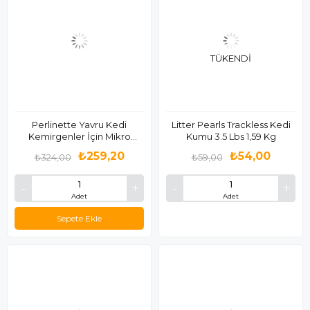
TÜKENDI
Perlinette Yavru Kedi
Litter Pearls Trackless Kedi
Kemirgenler İçin Mikro
Kumu 3.5 Lbs 1,59 Kg
Kristal Kum 1,5kg
₺259,20
₺54,00
₺324,00
₺59,00
Adet
Adet
Sepete Ekle