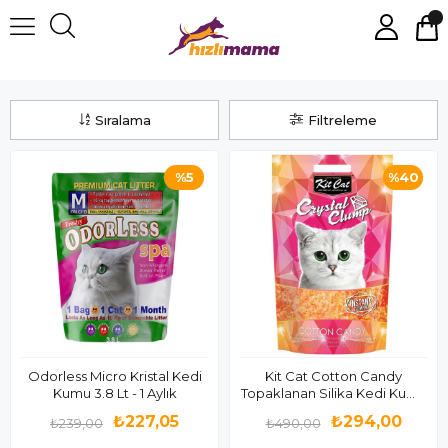
Silika Kedi Kumu
Sıralama
Filtreleme
%5
%40
Odorless Micro Kristal Kedi
Kit Cat Cotton Candy
Kumu 3.8 Lt - 1 Aylık
Topaklanan Silika Kedi Kumu
4 Lt
₺227,05
₺294,00
₺239,00
₺490,00