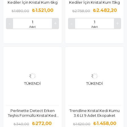
Kediler İçin Kristal Kum 6kg
Kediler İçin Kristal Kum 15kg
₺1.521,00
₺2.482,20
₺1.690,00
₺2.758,00
Adet
Adet
TÜKENDI
TÜKENDI
Perlinette Detect Erken
Trendline Kristal Kedi Kumu
Teşhis Formüllü Kristal Kedi
3.6 Lt 9 Adet Ekopaket
Kumu 1,5kg
₺272,00
₺1.458,00
₺340,00
₺1.620,00