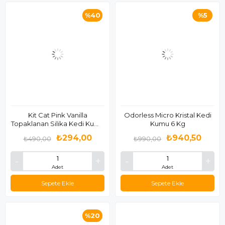
%40
%5
Kit Cat Pink Vanilla
Odorless Micro Kristal Kedi
Topaklanan Silika Kedi Kumu
Kumu 6 Kg
4 Lt
₺294,00
₺940,50
₺490,00
₺990,00
Adet
Adet
Sepete Ekle
Sepete Ekle
%20