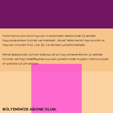
Hızlımama.com evcil hayvan malzemeleri sektöründe 22 senedir
hayvanseverlere hizmet vermektedir. Akvet Veterinerlik Hayvancılık ve
Hayvan Ürünleri Paz. Ltd. Şti. tarafından yönetilmektedir.
Kendi deposunda uzman kadrosu ile siz hayvanseverlere en iyi şekilde
hizmet vermeyi hedefleyerek kurulan şirketimizde müşteri memnuniyeti
ön planda tutulmaktadır.
Özellikle kedi maması, köpek maması ve pet malzemeleri için uzman
depo kadrosu ile çalışan hızlımama.com’da akvaryum ürünleri, kuş
ürünlerinin yanı sıra sürüngen ve kemirgenler içinde aradığınız ürünleri
bulabilirsiniz.
BÜLTENİMİZE ABONE OLUN,