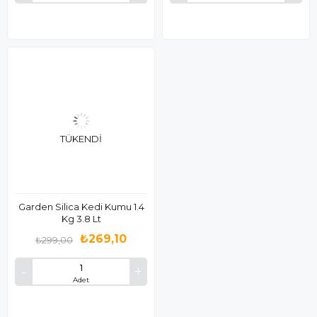
TÜKENDI
Garden Silica Kedi Kumu 1.4
Kg 3.8 Lt
₺269,10
₺299,00
Adet