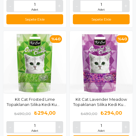
Adet
Adet
Sepete Ekle
Sepete Ekle
%40
%40
Kit Cat Frosted Lime
Kit Cat Lavender Meadow
Topaklanan Silika Kedi Kumu
Topaklanan Silika Kedi Kumu
4 Lt
4 Lt
₺294,00
₺294,00
₺490,00
₺490,00
Adet
Adet