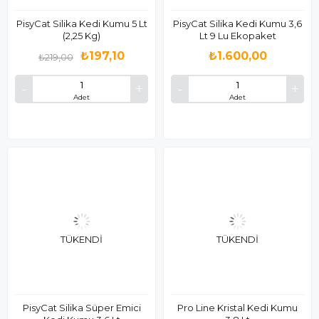
PisyCat Silika Kedi Kumu 5 Lt
PisyCat Silika Kedi Kumu 3,6
(2,25 Kg)
Lt 9 Lu Ekopaket
₺197,10
₺1.600,00
₺219,00
Adet
Adet
TÜKENDI
TÜKENDI
PisyCat Silika Süper Emici
Pro Line Kristal Kedi Kumu