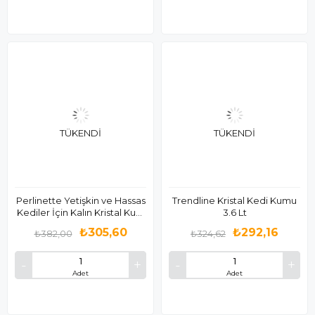
TÜKENDI
TÜKENDI
Perlinette Yetişkin ve Hassas
Trendline Kristal Kedi Kumu
Kediler İçin Kalın Kristal Kum
3.6 Lt
1,8 kg
₺305,60
₺292,16
₺382,00
₺324,62
Adet
Adet