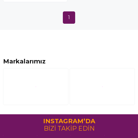
1
Markalarımız
INSTAGRAM’DA
BİZİ TAKİP EDİN