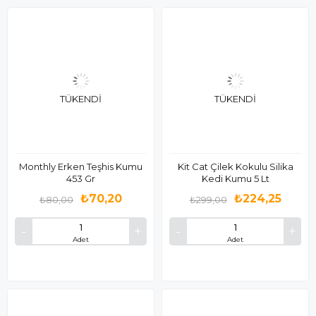
TÜKENDI
TÜKENDI
Monthly Erken Teşhis Kumu
Kit Cat Çilek Kokulu Silika
453 Gr
Kedi Kumu 5 Lt
₺70,20
₺224,25
₺80,00
₺299,00
Adet
Adet