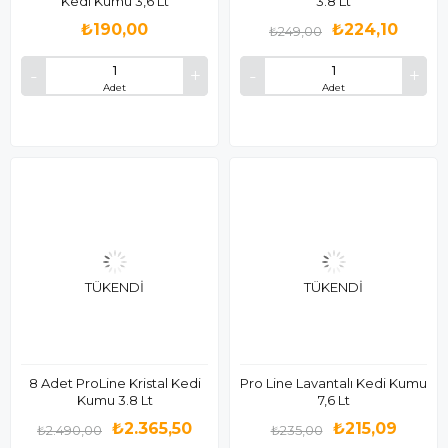
Kedi Kumu 3,6 Lt
3.8 Lt
₺190,00
₺224,10
₺249,00
Adet
Adet
TÜKENDI
TÜKENDI
8 Adet ProLine Kristal Kedi
Pro Line Lavantalı Kedi Kumu
Kumu 3.8 Lt
7,6 Lt
₺2.365,50
₺215,09
₺2.490,00
₺235,00