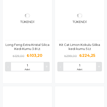
TÜKENDI
TÜKENDI
Long Feng Extra Kristal Silica
Kit Cat Limon Kokulu Silika
Kedi Kumu 3.8 Lt
kedi kumu 5 Lt
₺103,20
₺224,25
₺129,00
₺299,00
Adet
Adet