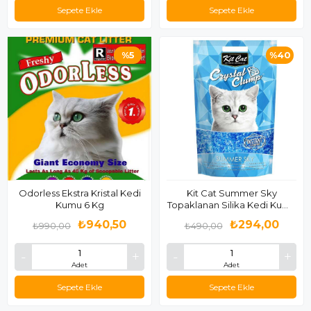
Sepete Ekle
Sepete Ekle
%5
%40
Odorless Ekstra Kristal Kedi
Kit Cat Summer Sky
Kumu 6 Kg
Topaklanan Silika Kedi Kumu
4 Lt
₺940,50
₺294,00
₺990,00
₺490,00
Adet
Adet
Sepete Ekle
Sepete Ekle