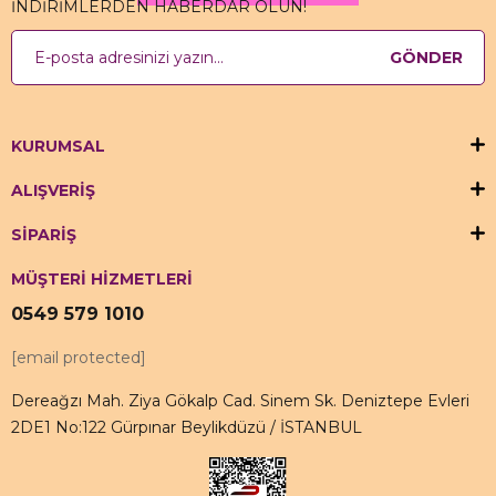
İNDİRİMLERDEN HABERDAR OLUN!
GÖNDER
KURUMSAL
ALIŞVERİŞ
SİPARİŞ
MÜŞTERİ HİZMETLERİ
0549 579 1010
[email protected]
Dereağzı Mah. Ziya Gökalp Cad. Sinem Sk. Deniztepe Evleri
2DE1 No:122 Gürpınar Beylikdüzü / İSTANBUL