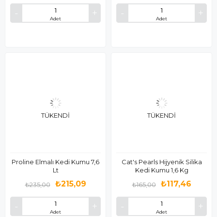
Adet
Adet
TÜKENDI
TÜKENDI
Proline Elmalı Kedi Kumu 7,6
Cat's Pearls Hijyenik Silika
Lt
Kedi Kumu 1,6 Kg
₺215,09
₺117,46
₺235,00
₺165,00
Adet
Adet