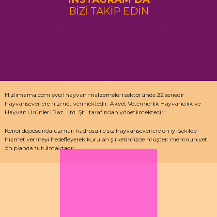
BİZİ TAKİP EDİN
Hızlımama.com evcil hayvan malzemeleri sektöründe 22 senedir
hayvanseverlere hizmet vermektedir. Akvet Veterinerlik Hayvancılık ve
Hayvan Ürünleri Paz. Ltd. Şti. tarafından yönetilmektedir.
Kendi deposunda uzman kadrosu ile siz hayvanseverlere en iyi şekilde
hizmet vermeyi hedefleyerek kurulan şirketimizde müşteri memnuniyeti
ön planda tutulmaktadır.
Özellikle kedi maması, köpek maması ve pet malzemeleri için uzman
depo kadrosu ile çalışan hızlımama.com’da akvaryum ürünleri, kuş
ürünlerinin yanı sıra sürüngen ve kemirgenler içinde aradığınız ürünleri
bulabilirsiniz.