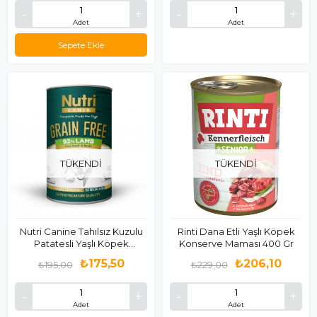
Adet
Adet
Sepete Ekle
TÜKENDI
TÜKENDI
Nutri Canine Tahılsız Kuzulu
Rinti Dana Etli Yaşlı Köpek
Patatesli Yaşlı Köpek
Konserve Maması 400 Gr
Konservesi 400 Gr
₺175,50
₺206,10
₺195,00
₺229,00
Adet
Adet