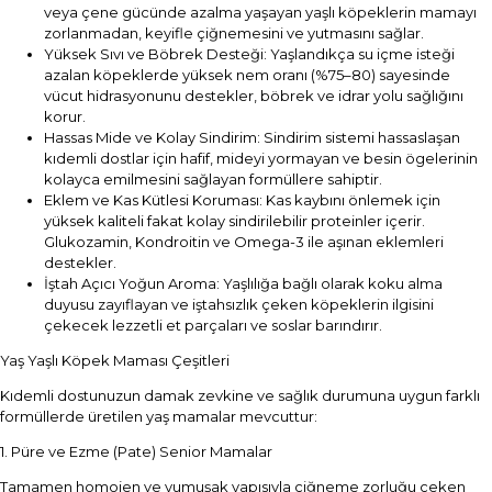
veya çene gücünde azalma yaşayan yaşlı köpeklerin mamayı
zorlanmadan, keyifle çiğnemesini ve yutmasını sağlar.
Yüksek Sıvı ve Böbrek Desteği: Yaşlandıkça su içme isteği
azalan köpeklerde yüksek nem oranı (%75–80) sayesinde
vücut hidrasyonunu destekler, böbrek ve idrar yolu sağlığını
korur.
Hassas Mide ve Kolay Sindirim: Sindirim sistemi hassaslaşan
kıdemli dostlar için hafif, mideyi yormayan ve besin ögelerinin
kolayca emilmesini sağlayan formüllere sahiptir.
Eklem ve Kas Kütlesi Koruması: Kas kaybını önlemek için
yüksek kaliteli fakat kolay sindirilebilir proteinler içerir.
Glukozamin, Kondroitin ve Omega-3 ile aşınan eklemleri
destekler.
İştah Açıcı Yoğun Aroma: Yaşlılığa bağlı olarak koku alma
duyusu zayıflayan ve iştahsızlık çeken köpeklerin ilgisini
çekecek lezzetli et parçaları ve soslar barındırır.
Yaş Yaşlı Köpek Maması Çeşitleri
Kıdemli dostunuzun damak zevkine ve sağlık durumuna uygun farklı
formüllerde üretilen yaş mamalar mevcuttur:
1. Püre ve Ezme (Pate) Senior Mamalar
Tamamen homojen ve yumuşak yapısıyla çiğneme zorluğu çeken