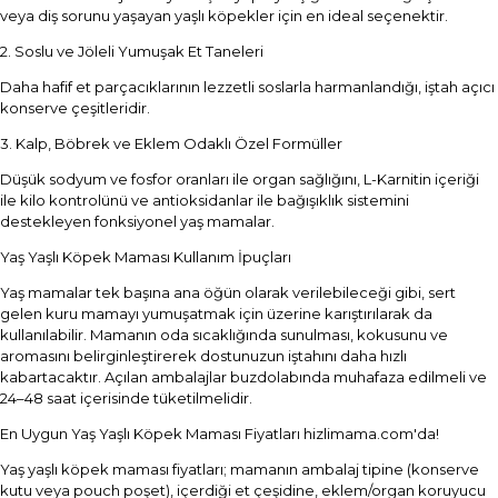
veya diş sorunu yaşayan yaşlı köpekler için en ideal seçenektir.
2. Soslu ve Jöleli Yumuşak Et Taneleri
Daha hafif et parçacıklarının lezzetli soslarla harmanlandığı, iştah açıcı
konserve çeşitleridir.
3. Kalp, Böbrek ve Eklem Odaklı Özel Formüller
Düşük sodyum ve fosfor oranları ile organ sağlığını, L-Karnitin içeriği
ile kilo kontrolünü ve antioksidanlar ile bağışıklık sistemini
destekleyen fonksiyonel yaş mamalar.
Yaş Yaşlı Köpek Maması Kullanım İpuçları
Yaş mamalar tek başına ana öğün olarak verilebileceği gibi, sert
gelen kuru mamayı yumuşatmak için üzerine karıştırılarak da
kullanılabilir. Mamanın oda sıcaklığında sunulması, kokusunu ve
aromasını belirginleştirerek dostunuzun iştahını daha hızlı
kabartacaktır. Açılan ambalajlar buzdolabında muhafaza edilmeli ve
24–48 saat içerisinde tüketilmelidir.
En Uygun Yaş Yaşlı Köpek Maması Fiyatları hizlimama.com'da!
Yaş yaşlı köpek maması fiyatları; mamanın ambalaj tipine (konserve
kutu veya pouch poşet), içerdiği et çeşidine, eklem/organ koruyucu