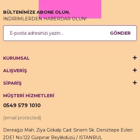
BÜLTENİMİZE ABONE OLUN,
İNDİRİMLERDEN HABERDAR OLUN!
GÖNDER
KURUMSAL
ALIŞVERİŞ
SİPARİŞ
MÜŞTERİ HİZMETLERİ
0549 579 1010
[email protected]
Dereağzı Mah. Ziya Gökalp Cad. Sinem Sk. Deniztepe Evleri
2DE1 No:122 Gürpınar Beylikdüzü / İSTANBUL