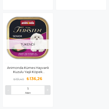
TÜKENDI
Animonda Kümes Hayvanlı
Kuzulu Yaşlı Köpek
Konservesi 150 Gr
₺136,26
₺151,40
Adet