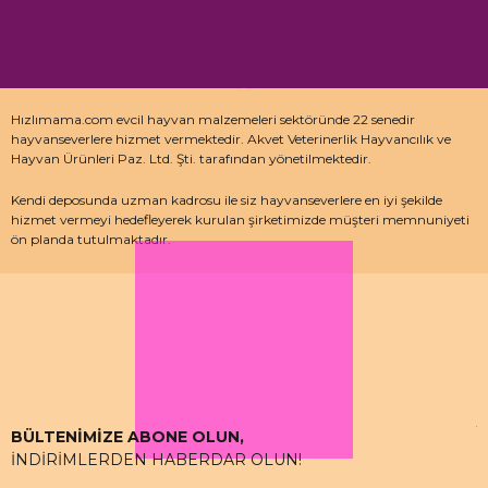
Hızlımama.com evcil hayvan malzemeleri sektöründe 22 senedir
hayvanseverlere hizmet vermektedir. Akvet Veterinerlik Hayvancılık ve
Hayvan Ürünleri Paz. Ltd. Şti. tarafından yönetilmektedir.
Kendi deposunda uzman kadrosu ile siz hayvanseverlere en iyi şekilde
hizmet vermeyi hedefleyerek kurulan şirketimizde müşteri memnuniyeti
ön planda tutulmaktadır.
Özellikle kedi maması, köpek maması ve pet malzemeleri için uzman
depo kadrosu ile çalışan hızlımama.com’da akvaryum ürünleri, kuş
ürünlerinin yanı sıra sürüngen ve kemirgenler içinde aradığınız ürünleri
bulabilirsiniz.
BÜLTENİMİZE ABONE OLUN,
İNDİRİMLERDEN HABERDAR OLUN!