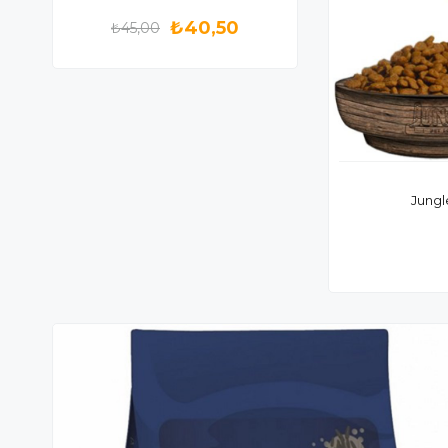
₺40,50
₺45,00
Jungl