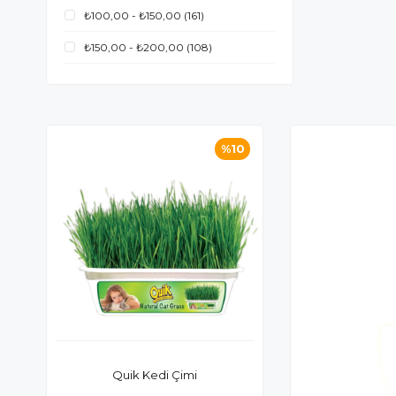
₺100,00 - ₺150,00
(161)
₺150,00 - ₺200,00
(108)
₺200,00 - ₺250,00
(57)
₺250,00 üzerinde
(502)
%10
Quik Kedi Çimi