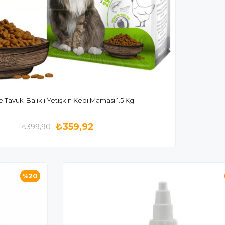
e Tavuk-Balıklı Yetişkin Kedi Maması 1.5 Kg
₺359,92
₺399,90
%20