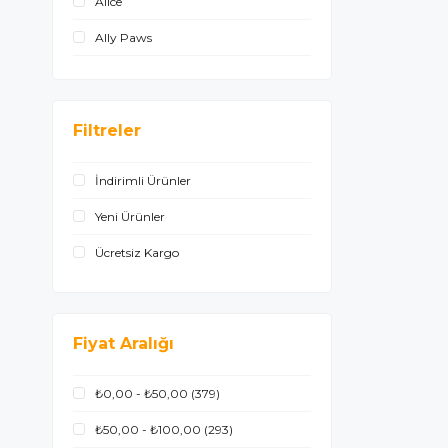
Alice
Ally Paws
Alpha Spirit
Ambiance
Filtreler
Animonda
İndirimli Ürünler
Beaphar
Yeni Ürünler
Beavis
Ücretsiz Kargo
Beefy Buffy
Beeztees
Best Pet
Fiyat Aralığı
Biokats
₺0,00 - ₺50,00
(379)
Biovet
₺50,00 - ₺100,00
(293)
Bobo