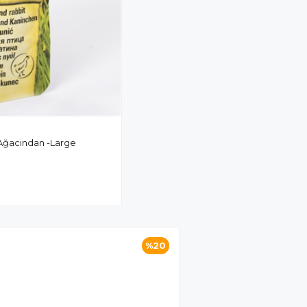
ap Çiğneme Ödülü Kahve Ağacından -Large
%20