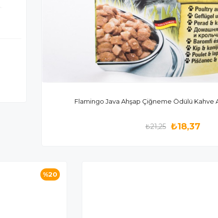
Flamingo Java Ahş
₺18,37
₺21,25
%20