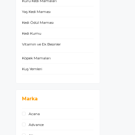
Kuru Kedi Mamaları
Yaş Kedi Maması
Kedi Ödül Maması
Kedi Kumu
Vitamin ve Ek Besinler
Köpek Mamaları
Kuş Yemleri
Balık Yemleri
Sürüngen Malzemeleri
Marka
Kemirgen Yemleri
Kampanyalı Ürünler
Acana
Advance