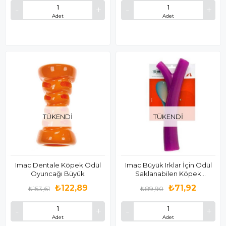
Adet
Adet
TÜKENDI
TÜKENDI
Imac Dentale Köpek Ödül
Imac Büyük Irklar İçin Ödül
Oyuncağı Büyük
Saklanabilen Köpek
Oyuncağı
₺122,89
₺71,92
₺153,61
₺89,90
Adet
Adet