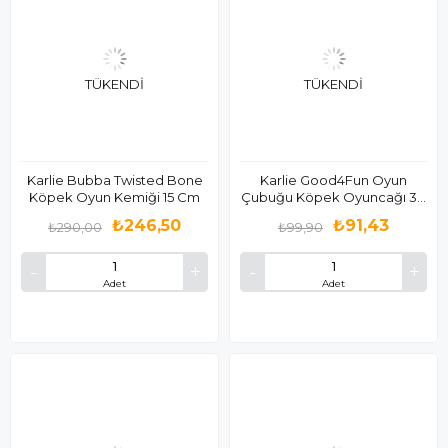
TÜKENDI
TÜKENDI
Karlie Bubba Twisted Bone
Karlie Good4Fun Oyun
Köpek Oyun Kemiği 15 Cm
Çubuğu Köpek Oyuncağı 30
Cm
₺246,50
₺91,43
₺290,00
₺99,90
Adet
Adet