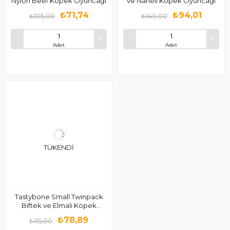
Nylon Beef Köpek Oyuncağı
ve Naneli Köpek Oyuncağı
₺71,74
₺94,01
₺105,00
₺140,00
Adet
Adet
TÜKENDI
Tastybone Small Twinpack
Biftek ve Elmalı Köpek
Oyuncağı
₺78,89
₺115,00