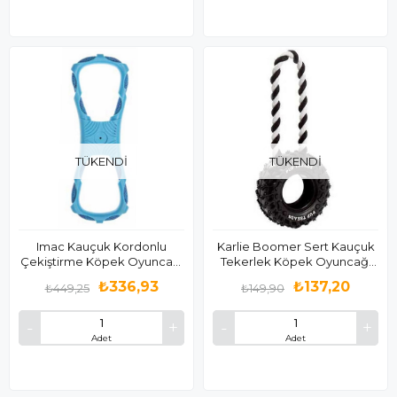
TÜKENDI
TÜKENDI
Imac Kauçuk Kordonlu
Karlie Boomer Sert Kauçuk
Çekiştirme Köpek Oyuncağı
Tekerlek Köpek Oyuncağı
28.8 cm
15cm
₺336,93
₺137,20
₺449,25
₺149,90
Adet
Adet