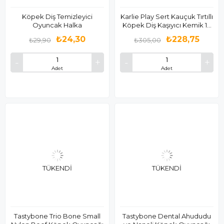
Köpek Diş Temizleyici
Karlie Play Sert Kauçuk Tırtıllı
Oyuncak Halka
Köpek Diş Kaşıyıcı Kemik 14
Cm
₺24,30
₺228,75
₺29,90
₺305,00
Adet
Adet
TÜKENDI
TÜKENDI
Tastybone Trio Bone Small
Tastybone Dental Ahududu