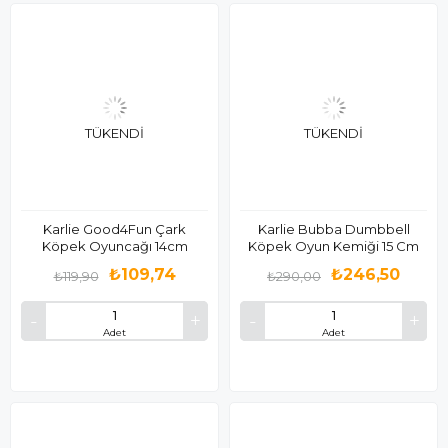
TÜKENDI
TÜKENDI
Karlie Good4Fun Çark
Karlie Bubba Dumbbell
Köpek Oyuncağı 14cm
Köpek Oyun Kemiği 15 Cm
₺109,74
₺246,50
₺119,90
₺290,00
Adet
Adet