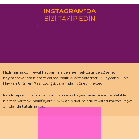
INSTAGRAM’DA
BİZİ TAKİP EDİN
Hızlımama.com evcil hayvan malzemeleri sektöründe 22 senedir
hayvanseverlere hizmet vermektedir. Akvet Veterinerlik Hayvancılık ve
Hayvan Ürünleri Paz. Ltd. Şti. tarafından yönetilmektedir.
Kendi deposunda uzman kadrosu ile siz hayvanseverlere en iyi şekilde
hizmet vermeyi hedefleyerek kurulan şirketimizde müşteri memnuniyeti
ön planda tutulmaktadır.
Özellikle kedi maması, köpek maması ve pet malzemeleri için uzman
depo kadrosu ile çalışan hızlımama.com’da akvaryum ürünleri, kuş
ürünlerinin yanı sıra sürüngen ve kemirgenler içinde aradığınız ürünleri
bulabilirsiniz.