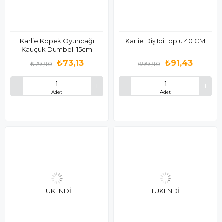
Karlie Köpek Oyuncağı
Karlie Diş Ipi Toplu 40 CM
Kauçuk Dumbell 15cm
₺73,13
₺91,43
₺79,90
₺99,90
Adet
Adet
TÜKENDI
TÜKENDI