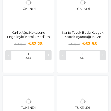
TÜKENDI
TÜKENDI
Karlie Ağız Kokusunu
Karlie Tavuk Budu Kauçuk
Engelleyici Kemik Medium
Köpek oyuncağı 13 Cm
₺82,28
₺63,98
₺89,90
₺69,90
Adet
Adet
TÜKENDI
TÜKENDI