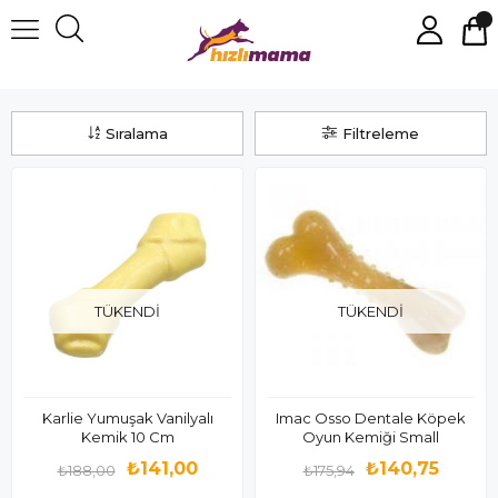
Kauçuk Plastik Oyuncaklar
Sıralama
Filtreleme
TÜKENDI
TÜKENDI
Karlie Yumuşak Vanilyalı
Imac Osso Dentale Köpek
Kemik 10 Cm
Oyun Kemiği Small
₺141,00
₺140,75
₺188,00
₺175,94