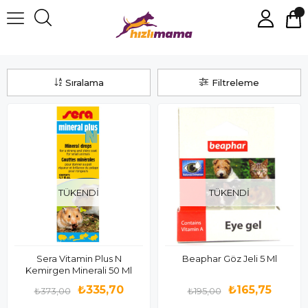
Ginepig Sağlığı
Sıralama
Filtreleme
TÜKENDI
TÜKENDI
Sera Vitamin Plus N
Beaphar Göz Jeli 5 Ml
Kemirgen Minerali 50 Ml
₺335,70
₺165,75
₺373,00
₺195,00