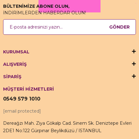
BÜLTENİMİZE ABONE OLUN,
İNDİRİMLERDEN HABERDAR OLUN!
GÖNDER
KURUMSAL
ALIŞVERİŞ
SİPARİŞ
MÜŞTERİ HİZMETLERİ
0549 579 1010
[email protected]
Dereağzı Mah. Ziya Gökalp Cad. Sinem Sk. Deniztepe Evleri
2DE1 No:122 Gürpınar Beylikdüzü / İSTANBUL