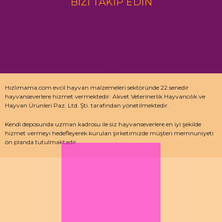
BİZİ TAKİP EDİN
Hızlımama.com evcil hayvan malzemeleri sektöründe 22 senedir
hayvanseverlere hizmet vermektedir. Akvet Veterinerlik Hayvancılık ve
Hayvan Ürünleri Paz. Ltd. Şti. tarafından yönetilmektedir.
Kendi deposunda uzman kadrosu ile siz hayvanseverlere en iyi şekilde
hizmet vermeyi hedefleyerek kurulan şirketimizde müşteri memnuniyeti
ön planda tutulmaktadır.
Özellikle kedi maması, köpek maması ve pet malzemeleri için uzman
depo kadrosu ile çalışan hızlımama.com’da akvaryum ürünleri, kuş
ürünlerinin yanı sıra sürüngen ve kemirgenler içinde aradığınız ürünleri
bulabilirsiniz.