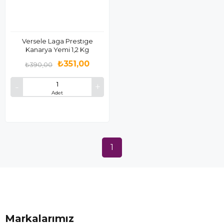
Versele Laga Prestıge
Kanarya Yemi 1,2 Kg
₺351,00
₺390,00
Adet
1
Markalarımız