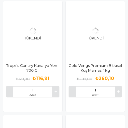
TÜKENDI
TÜKENDI
Tropifit Canary Kanarya Yemi
Gold Wings Premium Bitkisel
700 Gr
Kuş Maması 1 kg
₺116,91
₺260,10
₺129,90
₺289,00
Adet
Adet