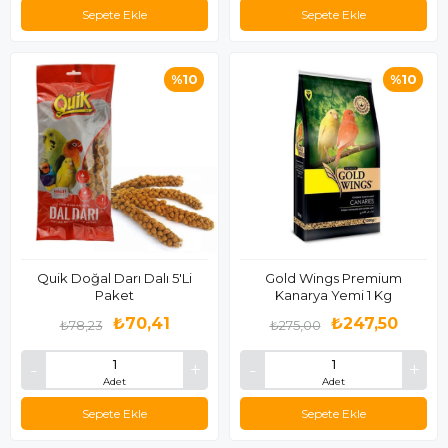
Sepete Ekle
Sepete Ekle
%10
%10
Quik Doğal Darı Dalı 5'Li
Gold Wings Premium
Paket
Kanarya Yemi 1 Kg
₺70,41
₺247,50
₺78,23
₺275,00
Adet
Adet
Sepete Ekle
Sepete Ekle