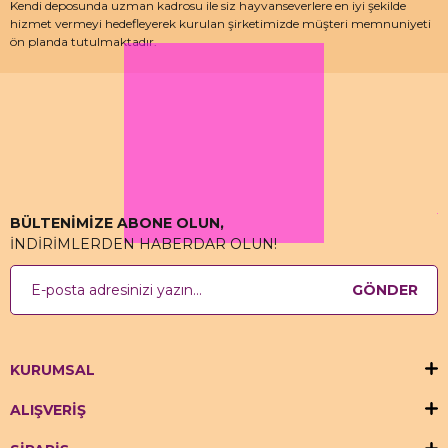
Kendi deposunda uzman kadrosu ile siz hayvanseverlere en iyi şekilde
hizmet vermeyi hedefleyerek kurulan şirketimizde müşteri memnuniyeti
ön planda tutulmaktadır.
Özellikle kedi maması, köpek maması ve pet malzemeleri için uzman
depo kadrosu ile çalışan hızlımama.com’da akvaryum ürünleri, kuş
ürünlerinin yanı sıra sürüngen ve kemirgenler içinde aradığınız ürünleri
bulabilirsiniz.
BÜLTENİMİZE ABONE OLUN,
İNDİRİMLERDEN HABERDAR OLUN!
GÖNDER
KURUMSAL
ALIŞVERİŞ