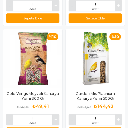
Adet
Adet
Sepete Ekle
Sepete Ekle
%10
%10
Gold Wings Meyveli Kanarya
Garden Mix Platinium
Yemi 300 Gr
Kanarya Yemi 500Gr
₺49,41
₺144,42
₺54,90
₺160,47
Adet
Adet