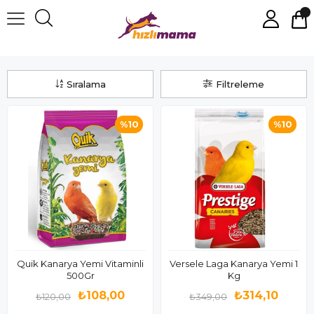
Kanarya Yemleri
Sıralama
Filtreleme
%10
%10
Quik Kanarya Yemi Vitaminli
Versele Laga Kanarya Yemi 1
500Gr
Kg
₺108,00
₺314,10
₺120,00
₺349,00