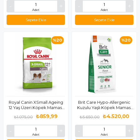
Adet
Adet
Sepete Ekle
Sepete Ekle
%20
%20
Royal Canin XSmall Ageing
Brit Care Hypo-Allergenic
12 Yaş Üzeri Köpek Maması
Kuzulu Yaşlı Köpek Maması
1.5 Kg
12 Kg
₺859,99
₺4.520,00
₺1.075,00
₺5.650,00
Adet
Adet