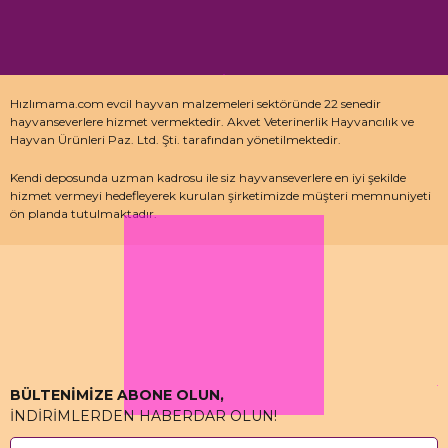
Hızlımama.com evcil hayvan malzemeleri sektöründe 22 senedir
hayvanseverlere hizmet vermektedir. Akvet Veterinerlik Hayvancılık ve
Hayvan Ürünleri Paz. Ltd. Şti. tarafından yönetilmektedir.
Kendi deposunda uzman kadrosu ile siz hayvanseverlere en iyi şekilde
hizmet vermeyi hedefleyerek kurulan şirketimizde müşteri memnuniyeti
ön planda tutulmaktadır.
Özellikle kedi maması, köpek maması ve pet malzemeleri için uzman
depo kadrosu ile çalışan hızlımama.com’da akvaryum ürünleri, kuş
ürünlerinin yanı sıra sürüngen ve kemirgenler içinde aradığınız ürünleri
bulabilirsiniz.
BÜLTENİMİZE ABONE OLUN,
İNDİRİMLERDEN HABERDAR OLUN!