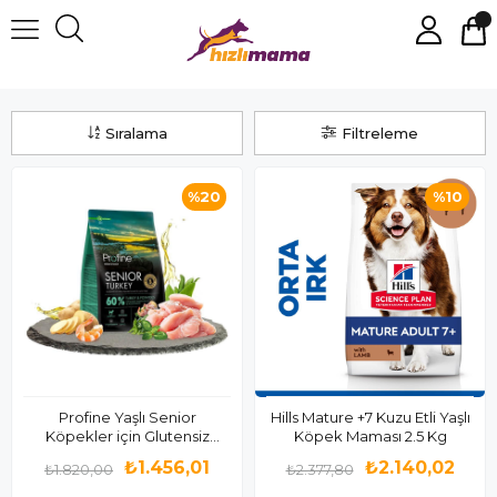
Yaşlı Köpek Maması
Sıralama
Filtreleme
%20
%10
Profine Yaşlı Senior
Hills Mature +7 Kuzu Etli Yaşlı
Köpekler için Glutensiz
Köpek Maması 2.5 Kg
Hindili Mama 3 Kg
₺1.456,01
₺2.140,02
₺1.820,00
₺2.377,80