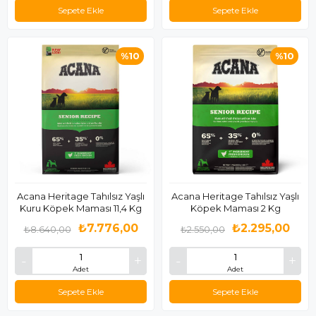
Sepete Ekle
Sepete Ekle
%10
%10
Acana Heritage Tahılsız Yaşlı
Acana Heritage Tahılsız Yaşlı
Kuru Köpek Maması 11,4 Kg
Köpek Maması 2 Kg
₺7.776,00
₺2.295,00
₺8.640,00
₺2.550,00
Adet
Adet
Sepete Ekle
Sepete Ekle