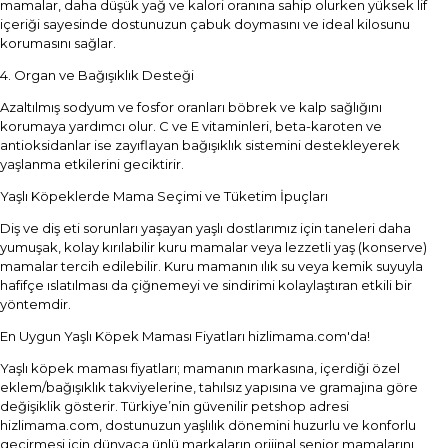
mamalar, daha düşük yağ ve kalori oranına sahip olurken yüksek lif
içeriği sayesinde dostunuzun çabuk doymasını ve ideal kilosunu
korumasını sağlar.
4. Organ ve Bağışıklık Desteği
Azaltılmış sodyum ve fosfor oranları böbrek ve kalp sağlığını
korumaya yardımcı olur. C ve E vitaminleri, beta-karoten ve
antioksidanlar ise zayıflayan bağışıklık sistemini destekleyerek
yaşlanma etkilerini geciktirir.
Yaşlı Köpeklerde Mama Seçimi ve Tüketim İpuçları
Diş ve diş eti sorunları yaşayan yaşlı dostlarımız için taneleri daha
yumuşak, kolay kırılabilir kuru mamalar veya lezzetli yaş (konserve)
mamalar tercih edilebilir. Kuru mamanın ılık su veya kemik suyuyla
hafifçe ıslatılması da çiğnemeyi ve sindirimi kolaylaştıran etkili bir
yöntemdir.
En Uygun Yaşlı Köpek Maması Fiyatları hizlimama.com'da!
Yaşlı köpek maması fiyatları; mamanın markasına, içerdiği özel
eklem/bağışıklık takviyelerine, tahılsız yapısına ve gramajına göre
değişiklik gösterir. Türkiye’nin güvenilir petshop adresi
hizlimama.com, dostunuzun yaşlılık dönemini huzurlu ve konforlu
geçirmesi için dünyaca ünlü markaların orijinal senior mamalarını