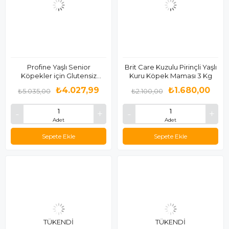
Profine Yaşlı Senior
Brit Care Kuzulu Pirinçli Yaşlı
Köpekler için Glutensiz
Kuru Köpek Maması 3 Kg
Hindili Mama 12 Kg
₺4.027,99
₺1.680,00
₺5.035,00
₺2.100,00
Adet
Adet
Sepete Ekle
Sepete Ekle
TÜKENDI
TÜKENDI