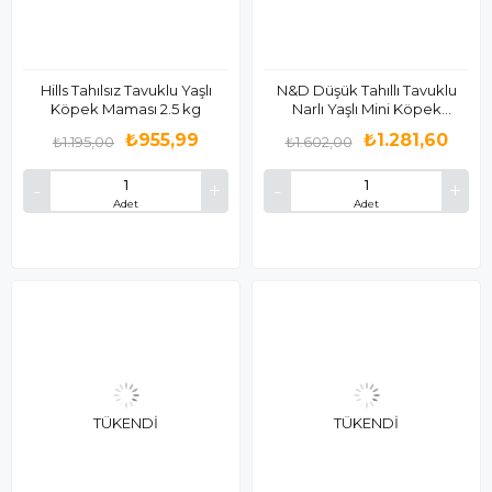
Hills Tahılsız Tavuklu Yaşlı
N&D Düşük Tahıllı Tavuklu
Köpek Maması 2.5 kg
Narlı Yaşlı Mini Köpek
Maması 2.5Kg
₺955,99
₺1.281,60
₺1.195,00
₺1.602,00
Adet
Adet
TÜKENDI
TÜKENDI