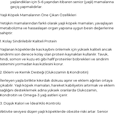
yaşlandıkları için 5–6 yaşından itibaren senior (yaşlı) mamalarına
geçiş yapmalıdırlar.
Yaşlı Köpek Mamalarının Öne Çıkan Özellikleri
Yetişkin mamalarından farklı olarak yaşlı köpek mamaları, yavaşlayan
metabolizma ve hassaslaşan organ yapısına uygun besin değerlerine
sahiptir:
1. Kolay Sindirilebilir Kaliteli Protein
Yaşlanan köpeklerde kas kaybını önlemek için yüksek kaliteli ancak
sindirimi son derece kolay olan protein kaynakları kullanılır. Tavuk,
hindi, somon ve kuzu eti gibi hafif proteinler böbrekleri ve sindirim
sistemini yormadan kas kütlesini korur.
2. Eklem ve Kemik Desteği (Glukozamin & Kondroitin)
İlerleyen yaşla birlikte kıkırdak dokusu aşınır ve eklem ağrıları ortaya
çıkabilir. Yaşlı köpek mamaları, hareket kabiliyetini artırmak ve eklem
sağlığını desteklemek adına yüksek oranlarda Glukozamin,
Kondroitin ve Omega-3 yağ asitleri içerir.
3. Düşük Kalori ve İdeal Kilo Kontrolü
Aktivite seviyesi düşen yaşlı köpeklerde obezite riski artar. Senior