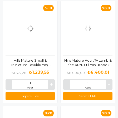
%10
%20
Hills Mature Small &
Hills Mature Adult 7+ Lamb &
Miniature Tavuklu Yaşlı
Rice Kuzu Etli Yaşlı Köpek
Köpek Maması 1.5 Kg
Maması 14 Kg
₺1.239,55
₺6.400,01
₺1.377,28
₺8.000,00
Adet
Adet
Sepete Ekle
Sepete Ekle
%20
%20