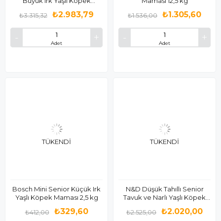
Büyük Irk Yaşlı Köpek
Maması 12,5 kg
Maması 15 Kg
₺2.983,79
₺1.305,60
₺3.315,32
₺1.536,00
Adet
Adet
TÜKENDI
TÜKENDI
Bosch Mini Senior Küçük Irk
N&D Düşük Tahıllı Senior
Yaşlı Köpek Maması 2,5 kg
Tavuk ve Narlı Yaşlı Köpek
Maması 12 Kg
₺329,60
₺2.020,00
₺412,00
₺2.525,00