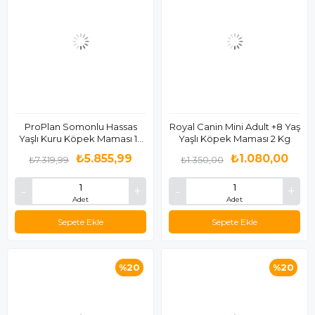
ProPlan Somonlu Hassas
Royal Canin Mini Adult +8 Yaş
Yaşlı Kuru Köpek Maması 14
Yaşlı Köpek Maması 2 Kg
Kg
₺5.855,99
₺1.080,00
₺7.319,99
₺1.350,00
Adet
Adet
Sepete Ekle
Sepete Ekle
%20
%20