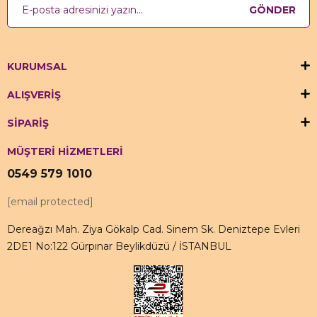
GÖNDER
KURUMSAL
ALIŞVERİŞ
SİPARİŞ
MÜŞTERİ HİZMETLERİ
0549 579 1010
[email protected]
Dereağzı Mah. Ziya Gökalp Cad. Sinem Sk. Deniztepe Evleri
2DE1 No:122 Gürpınar Beylikdüzü / İSTANBUL