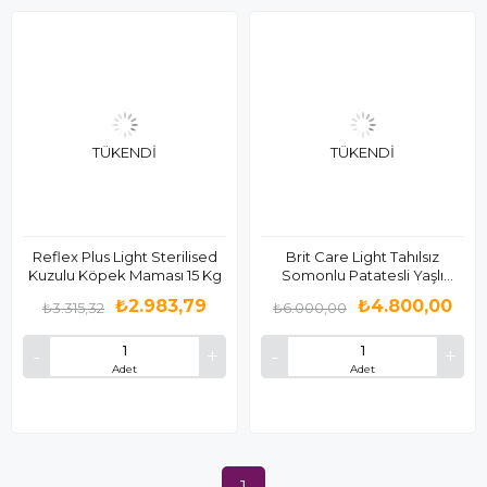
TÜKENDI
TÜKENDI
Reflex Plus Light Sterilised
Brit Care Light Tahılsız
Kuzulu Köpek Maması 15 Kg
Somonlu Patatesli Yaşlı
Köpek Maması 12 Kg
₺2.983,79
₺4.800,00
₺3.315,32
₺6.000,00
Adet
Adet