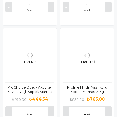
Adet
Adet
TÜKENDI
TÜKENDI
ProChoice Düşük Aktiviteli
Profine Hindili Yaşlı Kuru
Kuzulu Yaşlı Köpek Maması
Köpek Maması 3 Kg
12 Kg
₺444,54
₺765,00
₺490,00
₺850,00
Adet
Adet