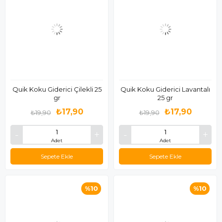
Quik Koku Giderici Çilekli 25
Quik Koku Giderici Lavantalı
gr
25 gr
₺17,90
₺17,90
₺19,90
₺19,90
Adet
Adet
Sepete Ekle
Sepete Ekle
%10
%10