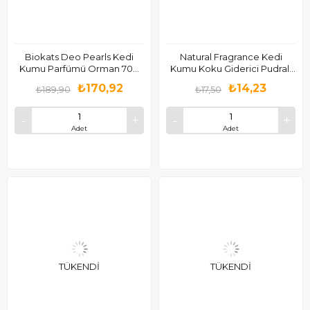
Biokats Deo Pearls Kedi
Natural Fragrance Kedi
Kumu Parfümü Orman 700
Kumu Koku Giderici Pudralı
Gr
25gr
₺170,92
₺14,23
₺189,90
₺17,50
Adet
Adet
TÜKENDI
TÜKENDI