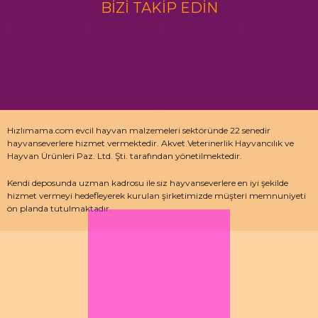
BİZİ TAKİP EDİN
Hızlımama.com evcil hayvan malzemeleri sektöründe 22 senedir
hayvanseverlere hizmet vermektedir. Akvet Veterinerlik Hayvancılık ve
Hayvan Ürünleri Paz. Ltd. Şti. tarafından yönetilmektedir.
Kendi deposunda uzman kadrosu ile siz hayvanseverlere en iyi şekilde
hizmet vermeyi hedefleyerek kurulan şirketimizde müşteri memnuniyeti
ön planda tutulmaktadır.
Özellikle kedi maması, köpek maması ve pet malzemeleri için uzman
depo kadrosu ile çalışan hızlımama.com’da akvaryum ürünleri, kuş
ürünlerinin yanı sıra sürüngen ve kemirgenler içinde aradığınız ürünleri
bulabilirsiniz.