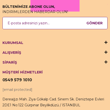
BÜLTENİMİZE ABONE OLUN,
İNDİRİMLERDEN HABERDAR OLUN!
GÖNDER
KURUMSAL
ALIŞVERİŞ
SİPARİŞ
MÜŞTERİ HİZMETLERİ
0549 579 1010
[email protected]
Dereağzı Mah. Ziya Gökalp Cad. Sinem Sk. Deniztepe Evleri
2DE1 No:122 Gürpınar Beylikdüzü / İSTANBUL