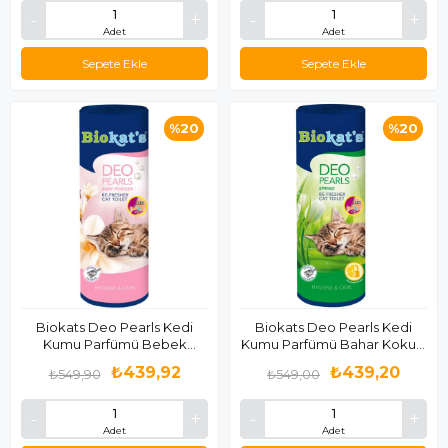
Adet
Adet
Sepete Ekle
Sepete Ekle
%20
%20
Biokats Deo Pearls Kedi
Biokats Deo Pearls Kedi
Kumu Parfümü Bebek
Kumu Parfümü Bahar Kokulu
Pudralı 700 Gr
700 Gr
₺439,92
₺439,20
₺549,90
₺549,00
Adet
Adet