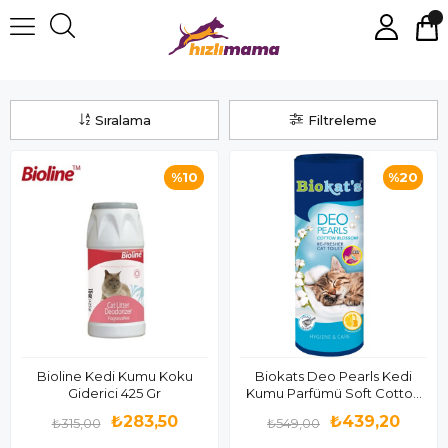
Kedi Kumu Koku Giderici
Sıralama
Filtreleme
%10
%20
Bioline Kedi Kumu Koku
Biokats Deo Pearls Kedi
Giderici 425 Gr
Kumu Parfümü Soft Cotton
700 Gr
₺283,50
₺439,20
₺315,00
₺549,00