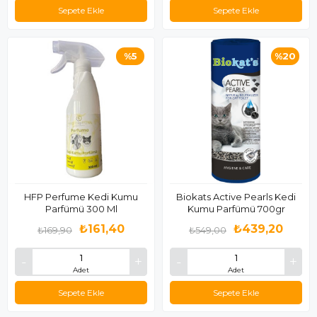
Sepete Ekle
Sepete Ekle
%5
%20
HFP Perfume Kedi Kumu
Biokats Active Pearls Kedi
Parfümü 300 Ml
Kumu Parfümü 700gr
₺161,40
₺439,20
₺169,90
₺549,00
Adet
Adet
Sepete Ekle
Sepete Ekle