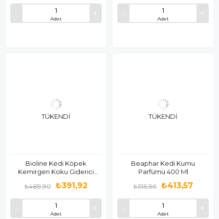
Adet
Adet
TÜKENDI
TÜKENDI
Bioline Kedi Köpek
Beaphar Kedi Kumu
Kemirgen Koku Giderici
Parfümü 400 Ml
Sprey 500ml
₺391,92
₺413,57
₺489,90
₺516,96
Adet
Adet