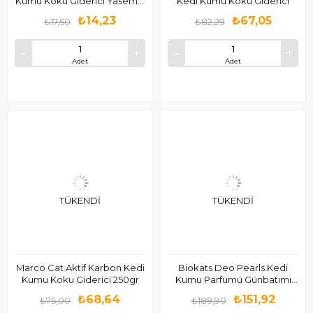
Kumu Koku Giderici Yasemin
Kedi Kumu Koku Giderici
Kokulu 25gr
₺14,23
₺67,05
₺17,50
₺82,29
Adet
Adet
TÜKENDI
TÜKENDI
Marco Cat Aktif Karbon Kedi
Biokats Deo Pearls Kedi
Kumu Koku Giderici 250gr
Kumu Parfümü Günbatımı
700 Gr
₺68,64
₺151,92
₺75,00
₺189,90