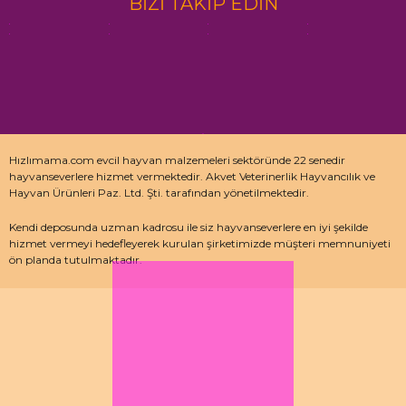
BİZİ TAKİP EDİN
Hızlımama.com evcil hayvan malzemeleri sektöründe 22 senedir
hayvanseverlere hizmet vermektedir. Akvet Veterinerlik Hayvancılık ve
Hayvan Ürünleri Paz. Ltd. Şti. tarafından yönetilmektedir.
Kendi deposunda uzman kadrosu ile siz hayvanseverlere en iyi şekilde
hizmet vermeyi hedefleyerek kurulan şirketimizde müşteri memnuniyeti
ön planda tutulmaktadır.
Özellikle kedi maması, köpek maması ve pet malzemeleri için uzman
depo kadrosu ile çalışan hızlımama.com’da akvaryum ürünleri, kuş
ürünlerinin yanı sıra sürüngen ve kemirgenler içinde aradığınız ürünleri
bulabilirsiniz.