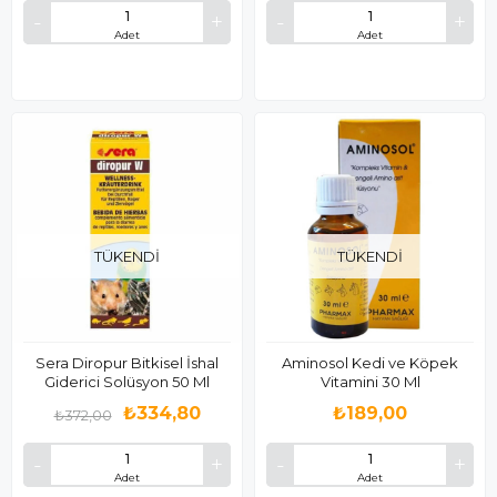
Adet
Adet
TÜKENDI
TÜKENDI
Sera Diropur Bitkisel İshal
Aminosol Kedi ve Köpek
Giderici Solüsyon 50 Ml
Vitamini 30 Ml
₺334,80
₺189,00
₺372,00
Adet
Adet