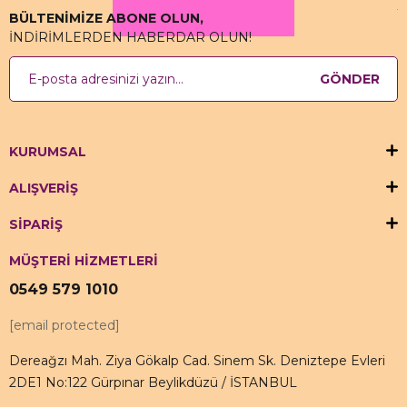
BÜLTENİMİZE ABONE OLUN,
İNDİRİMLERDEN HABERDAR OLUN!
GÖNDER
KURUMSAL
ALIŞVERİŞ
SİPARİŞ
MÜŞTERİ HİZMETLERİ
0549 579 1010
[email protected]
Dereağzı Mah. Ziya Gökalp Cad. Sinem Sk. Deniztepe Evleri
2DE1 No:122 Gürpınar Beylikdüzü / İSTANBUL