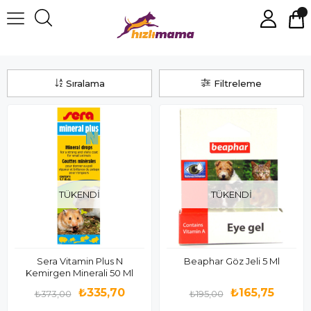
Hamster Sağlığı
Sıralama
Filtreleme
TÜKENDI
TÜKENDI
Sera Vitamin Plus N
Beaphar Göz Jeli 5 Ml
Kemirgen Minerali 50 Ml
₺335,70
₺165,75
₺373,00
₺195,00