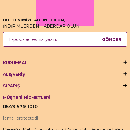
BÜLTENİMİZE ABONE OLUN,
İNDİRİMLERDEN HABERDAR OLUN!
GÖNDER
KURUMSAL
ALIŞVERİŞ
SİPARİŞ
MÜŞTERİ HİZMETLERİ
0549 579 1010
[email protected]
Dereağzı Mah. Ziya Gökalp Cad. Sinem Sk. Deniztepe Evleri