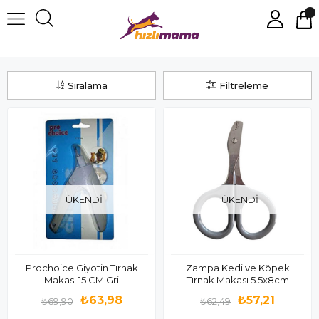
Kedi Tırnak Makası
Sıralama
Filtreleme
TÜKENDI
TÜKENDI
Prochoice Giyotin Tırnak
Zampa Kedi ve Köpek
Makası 15 CM Gri
Tırnak Makası 5.5x8cm
₺63,98
₺57,21
₺69,90
₺62,49