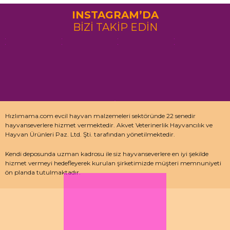
INSTAGRAM’DA
BİZİ TAKİP EDİN
Hızlımama.com evcil hayvan malzemeleri sektöründe 22 senedir
hayvanseverlere hizmet vermektedir. Akvet Veterinerlik Hayvancılık ve
Hayvan Ürünleri Paz. Ltd. Şti. tarafından yönetilmektedir.
Kendi deposunda uzman kadrosu ile siz hayvanseverlere en iyi şekilde
hizmet vermeyi hedefleyerek kurulan şirketimizde müşteri memnuniyeti
ön planda tutulmaktadır.
Özellikle kedi maması, köpek maması ve pet malzemeleri için uzman
depo kadrosu ile çalışan hızlımama.com’da akvaryum ürünleri, kuş
ürünlerinin yanı sıra sürüngen ve kemirgenler içinde aradığınız ürünleri
bulabilirsiniz.