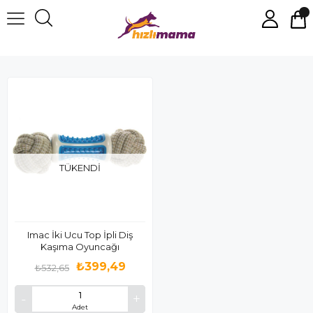
Köpek Diş Kaşıyıcı
TÜKENDI
Imac İki Ucu Top İpli Diş
Kaşıma Oyuncağı
₺399,49
₺532,65
Adet