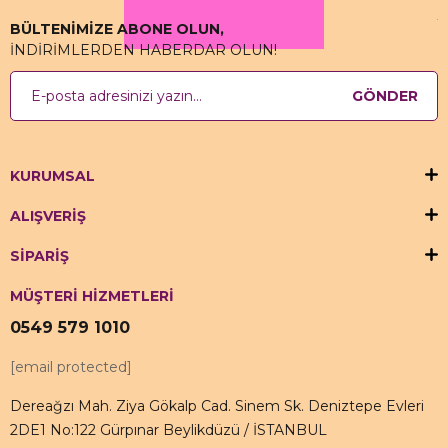
BÜLTENİMİZE ABONE OLUN,
İNDİRİMLERDEN HABERDAR OLUN!
GÖNDER
KURUMSAL
ALIŞVERİŞ
SİPARİŞ
MÜŞTERİ HİZMETLERİ
0549 579 1010
[email protected]
Dereağzı Mah. Ziya Gökalp Cad. Sinem Sk. Deniztepe Evleri
2DE1 No:122 Gürpınar Beylikdüzü / İSTANBUL