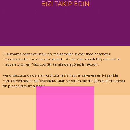
BİZİ TAKİP EDİN
Hızlımama.com evcil hayvan malzemeleri sektöründe 22 senedir
hayvanseverlere hizmet vermektedir. Akvet Veterinerlik Hayvancılık ve
Hayvan Ürünleri Paz. Ltd. Şti. tarafından yönetilmektedir.
Kendi deposunda uzman kadrosu ile siz hayvanseverlere en iyi şekilde
hizmet vermeyi hedefleyerek kurulan şirketimizde müşteri memnuniyeti
ön planda tutulmaktadır.
Özellikle kedi maması, köpek maması ve pet malzemeleri için uzman
depo kadrosu ile çalışan hızlımama.com’da akvaryum ürünleri, kuş
ürünlerinin yanı sıra sürüngen ve kemirgenler içinde aradığınız ürünleri
bulabilirsiniz.