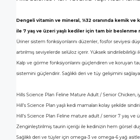
Dengeli vitamin ve mineral, %32 oranında kemik ve k
ile 7 yaş ve üzeri yaşlı kediler için tam bir beslenme
Üriner sistem fonksiyonlarını düzenler, fosfor seviyesi 
artırılmış seviyelerde selüloz içerir. Yüksek sindirilebilirl
Kalp ve görme fonksiyonlarını güçlendiren ve koruyan taur
sistemini güçlendirir. Sağlıklı deri ve tüy gelişimini sağla
Hills Science Plan Feline Mature Adult / Senior Chicken, i
Hill’s Science Plan yaşlı kedi mamaları kolay şekilde sindir
Hill’s Science Plan Feline mature adult / senior 7 yaş ve ü
Zenginleştirilmiş taurin içeriği ile kedinizin hem görsel d
Sağlıklı deri ve tüyler için omega-3 ve omega-6 yağ asitleri