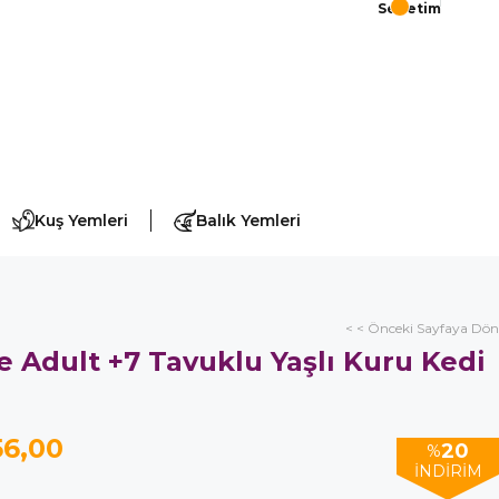
Sepetim
Kuş Yemleri
Balık Yemleri
< < Önceki Sayfaya Dön
e Adult +7 Tavuklu Yaşlı Kuru Kedi
56,00
20
%
İNDIRIM