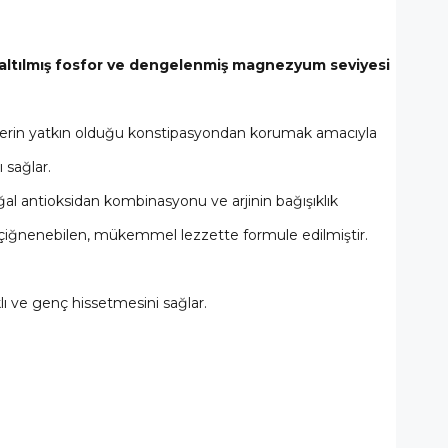
azaltılmış fosfor ve dengelenmiş magnezyum seviyesi
edilerin yatkın olduğu konstipasyondan korumak amacıyla
 sağlar.
al antioksidan kombinasyonu ve arjinin bağışıklık
olay çiğnenebilen, mükemmel lezzette formule edilmiştir.
lı ve genç hissetmesini sağlar.