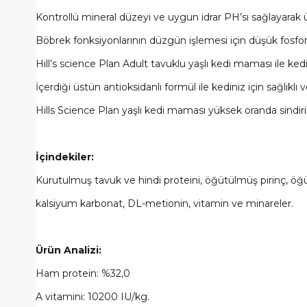
Kontrollü mineral düzeyi ve uygun idrar PH’sı sağlayarak ü
Böbrek fonksiyonlarının düzgün işlemesi için düşük fosfor v
Hill’s science Plan Adult tavuklu yaşlı kedi maması ile kedin
İçerdiği üstün antioksidanlı formül ile kediniz için sağlıklı 
Hills Science Plan yaşlı kedi maması yüksek oranda sindirileb
İçindekiler:
Kurutulmuş tavuk ve hindi proteini, öğütülmüş pirinç, öğü
kalsiyum karbonat, DL-metionin, vitamin ve minareler.
Ürün Analizi:
Ham protein: %32,0
A vitamini: 10200 IU/kg.