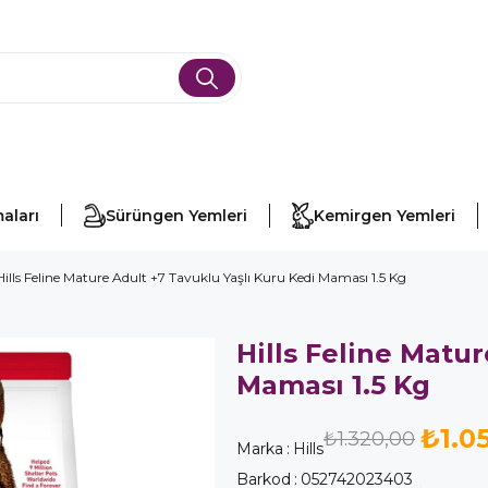
aları
Sürüngen Yemleri
Kemirgen Yemleri
Hills Feline Mature Adult +7 Tavuklu Yaşlı Kuru Kedi Maması 1.5 Kg
Hills Feline Matur
Maması 1.5 Kg
₺1.0
₺1.320,00
Marka
:
Hills
Barkod
:
052742023403