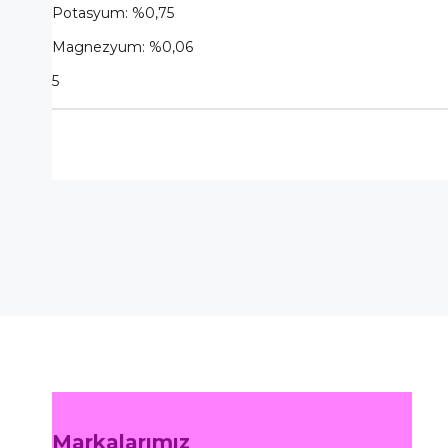
Potasyum: %0,75
Magnezyum: %0,06
5
Markalarımız