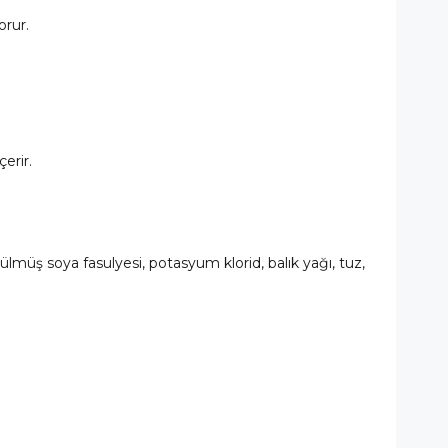
orur.
.
erir.
lmüş soya fasulyesi, potasyum klorid, balık yağı, tuz,