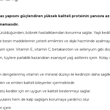
as yapısını güçlendiren yüksek kaliteli proteinin yanısıra 
 mamasıdır.
düşürüldüğünden, böbrek hastalıklarından korunma sağlar. Yaşlı k
iği ile besin maddelerinin yeterli emilimini ve dışkı hacminde azalmayı
in içerir. Vitamin E, vitamin C, betakaroten ve selenyum gibi doğ
yan, tüylere parlaklık kazandıran esansiyel yağ asitlerini içerir. K
yi dengelenmiş vitamin ve mineral düzeyi ile kedinizin daha sağlık
ilen ve emilen kaliteli bileşenler içermektedir.
stü kediler için en uygun ve kaliteli beslenmeyi sağlar.
uyularını hem de kalp sağlığını korumaya yardımcı olur.
 içerir.