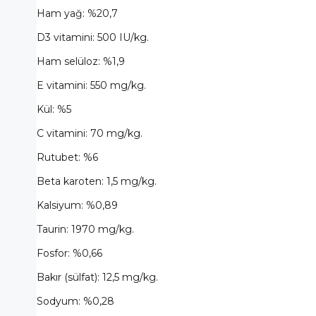
Ham yağ: %20,7
D3 vitamini: 500 IU/kg.
Ham selüloz: %1,9
E vitamini: 550 mg/kg.
Kül: %5
C vitamini: 70 mg/kg.
Rutubet: %6
Beta karoten: 1,5 mg/kg.
Kalsiyum: %0,89
Taurin: 1970 mg/kg.
Fosfor: %0,66
Bakır (sülfat): 12,5 mg/kg.
Sodyum: %0,28