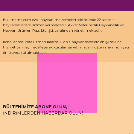
Hızlımama.com evcil hayvan malzemeleri sektöründe 22 senedir
hayvanseverlere hizmet vermektedir. Akvet Veterinerlik Hayvancılık ve
Hayvan Ürünleri Paz. Ltd. Şti. tarafından yönetilmektedir.
Kendi deposunda uzman kadrosu ile siz hayvanseverlere en iyi şekilde
hizmet vermeyi hedefleyerek kurulan şirketimizde müşteri memnuniyeti
ön planda tutulmaktadır.
Özellikle kedi maması, köpek maması ve pet malzemeleri için uzman
depo kadrosu ile çalışan hızlımama.com’da akvaryum ürünleri, kuş
ürünlerinin yanı sıra sürüngen ve kemirgenler içinde aradığınız ürünleri
bulabilirsiniz.
BÜLTENİMİZE ABONE OLUN,
İNDİRİMLERDEN HABERDAR OLUN!