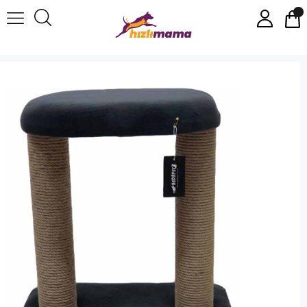
Bedspet Model 1 Kedi Tırmalama Tahtası Antrasit