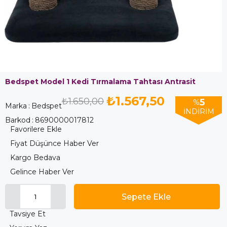
Bedspet Model 1 Kedi Tırmalama Tahtası Antrasit
₺1.567,50
₺1.650,00
5
%
Marka
:
Bedspet
İNDIRIM
Barkod
:
8690000017812
Favorilere Ekle
Fiyat Düşünce Haber Ver
Kargo Bedava
Gelince Haber Ver
Tavsiye Et