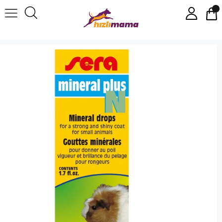
Sera Vitamin Plus N Kemirgen Minerali 50 Ml