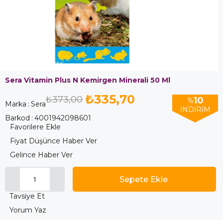
Sera Vitamin Plus N Kemirgen Minerali 50 Ml
₺335,70
₺373,00
10
%
Marka
:
Sera
İNDIRIM
Barkod
:
4001942098601
Favorilere Ekle
Fiyat Düşünce Haber Ver
Gelince Haber Ver
Tavsiye Et
Yorum Yaz