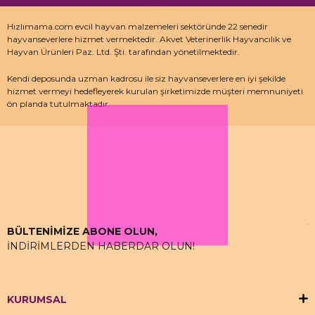
Hızlımama.com evcil hayvan malzemeleri sektöründe 22 senedir
hayvanseverlere hizmet vermektedir. Akvet Veterinerlik Hayvancılık ve
Hayvan Ürünleri Paz. Ltd. Şti. tarafından yönetilmektedir.
Kendi deposunda uzman kadrosu ile siz hayvanseverlere en iyi şekilde
hizmet vermeyi hedefleyerek kurulan şirketimizde müşteri memnuniyeti
ön planda tutulmaktadır.
Özellikle kedi maması, köpek maması ve pet malzemeleri için uzman
depo kadrosu ile çalışan hızlımama.com’da akvaryum ürünleri, kuş
ürünlerinin yanı sıra sürüngen ve kemirgenler içinde aradığınız ürünleri
bulabilirsiniz.
BÜLTENİMİZE ABONE OLUN,
İNDİRİMLERDEN HABERDAR OLUN!
KURUMSAL