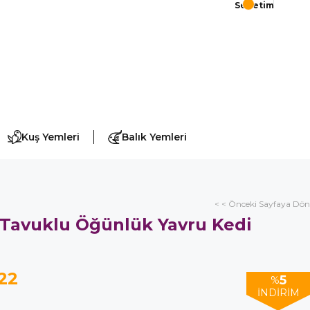
Sepetim
Kuş Yemleri
Balık Yemleri
< < Önceki Sayfaya Dön
 Tavuklu Öğünlük Yavru Kedi
22
5
%
İNDIRIM