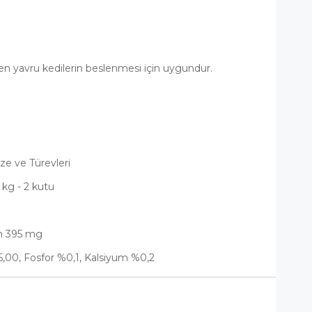
ren yavru kedilerin beslenmesi için uygundur.
bze ve Türevleri
0 kg - 2 kutu
rin 395 mg
0, Fosfor %0,1, Kalsiyum %0,2