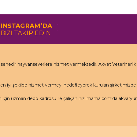
INSTAGRAM’DA
BİZİ TAKİP EDİN
nedir hayvanseverlere hizmet vermektedir. Akvet Veterinerlik Ha
en iyi şekilde hizmet vermeyi hedefleyerek kurulan şirketimizd
için uzman depo kadrosu ile çalışan hızlımama.com’da akvaryum ü