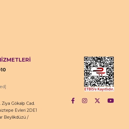
HİZMETLERİ
010
ted]
 Ziya Gökalp Cad.
iztepe Evleri 2DE1
r Beylikdüzü /