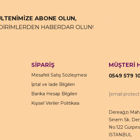
LTENİMİZE ABONE OLUN,
DİRİMLERDEN HABERDAR OLUN!
SİPARİŞ
MÜŞTERİ 
Mesafeli Satış Sözleşmesi
0549 579 1
İptal ve İade Bilgileri
Banka Hesap Bilgileri
[email protec
Kişisel Veriler Politikası
Dereağzı Mah.
Sinem Sk. Den
No:122 Gürpına
İSTANBUL