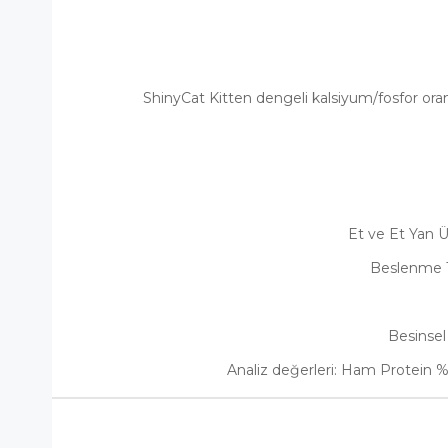
ShinyCat Kitten dengeli kalsiyum/fosfor oran
Et ve Et Yan Ür
Beslenme T
Besinsel 
Analiz değerleri:
Ham Protein %1