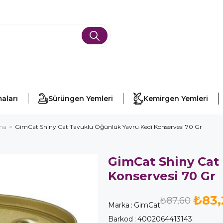
aları
Sürüngen Yemleri
Kemirgen Yemleri
ama
GimCat Shiny Cat Tavuklu Öğünlük Yavru Kedi Konservesi 70 Gr
GimCat Shiny Cat
Konservesi 70 Gr
₺83,
₺87,60
Marka
:
GimCat
Barkod
:
4002064413143