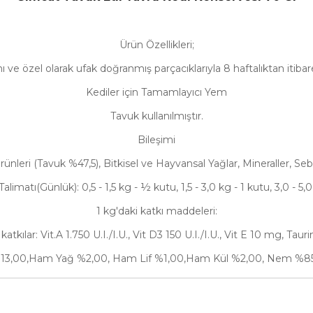
Ürün Özellikleri;
ı ve özel olarak ufak doğranmış parçacıklarıyla 8 haftalıktan itiba
Kediler için Tamamlayıcı Yem
Tavuk kullanılmıştır.
Bileşimi
ünleri (Tavuk %47,5), Bitkisel ve Hayvansal Yağlar, Mineraller, Se
alimatı(Günlük):
0,5 - 1,5 kg - ½ kutu, 1,5 - 3,0 kg - 1 kutu, 3,0 - 5,
1 kg'daki katkı maddeleri:
katkılar:
Vit.A 1.750 U.I./I.U., Vit D3 150 U.I./I.U., Vit E 10 mg, Tau
3,00,Ham Yağ %2,00, Ham Lif %1,00,Ham Kül %2,00, Nem %85,0