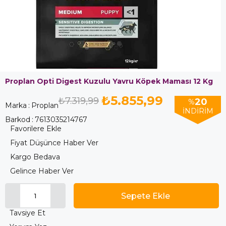
Proplan Opti Digest Kuzulu Yavru Köpek Maması 12 Kg
₺5.855,99
₺7.319,99
20
%
Marka
:
Proplan
İNDIRIM
Barkod
:
7613035214767
Favorilere Ekle
Fiyat Düşünce Haber Ver
Kargo Bedava
Gelince Haber Ver
Tavsiye Et