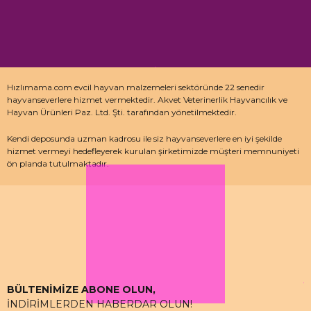
Hızlımama.com evcil hayvan malzemeleri sektöründe 22 senedir
hayvanseverlere hizmet vermektedir. Akvet Veterinerlik Hayvancılık ve
Hayvan Ürünleri Paz. Ltd. Şti. tarafından yönetilmektedir.
Kendi deposunda uzman kadrosu ile siz hayvanseverlere en iyi şekilde
hizmet vermeyi hedefleyerek kurulan şirketimizde müşteri memnuniyeti
ön planda tutulmaktadır.
Özellikle kedi maması, köpek maması ve pet malzemeleri için uzman
depo kadrosu ile çalışan hızlımama.com’da akvaryum ürünleri, kuş
ürünlerinin yanı sıra sürüngen ve kemirgenler içinde aradığınız ürünleri
bulabilirsiniz.
BÜLTENİMİZE ABONE OLUN,
İNDİRİMLERDEN HABERDAR OLUN!