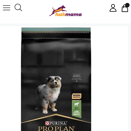
Proplan Opti Digest Kuzulu Yavru Köpek Maması 12 Kg