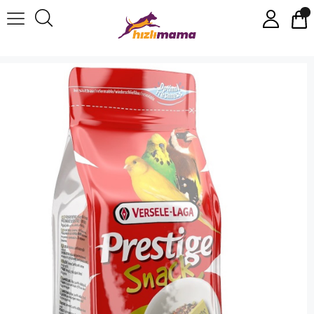
Versele-Laga Yaban Tohumları Kuş Ödülü 125gr