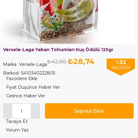
Versele-Laga Yaban Tohumları Kuş Ödülü 125gr
₺28,74
₺42,50
32
%
Marka
:
Versele-Laga
İNDIRIM
Barkod
:
5410340222805
Favorilere Ekle
Fiyat Düşünce Haber Ver
Gelince Haber Ver
Tavsiye Et
Yorum Yaz