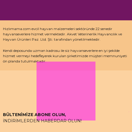
Hızlımama.com evcil hayvan malzemeleri sektöründe 22 senedir
hayvanseverlere hizmet vermektedir. Akvet Veterinerlik Hayvancılık ve
Hayvan Ürünleri Paz. Ltd. Şti. tarafından yönetilmektedir.
Kendi deposunda uzman kadrosu ile siz hayvanseverlere en iyi şekilde
hizmet vermeyi hedefleyerek kurulan şirketimizde müşteri memnuniyeti
ön planda tutulmaktadır.
Özellikle kedi maması, köpek maması ve pet malzemeleri için uzman
depo kadrosu ile çalışan hızlımama.com’da akvaryum ürünleri, kuş
ürünlerinin yanı sıra sürüngen ve kemirgenler içinde aradığınız ürünleri
bulabilirsiniz.
BÜLTENİMİZE ABONE OLUN,
İNDİRİMLERDEN HABERDAR OLUN!