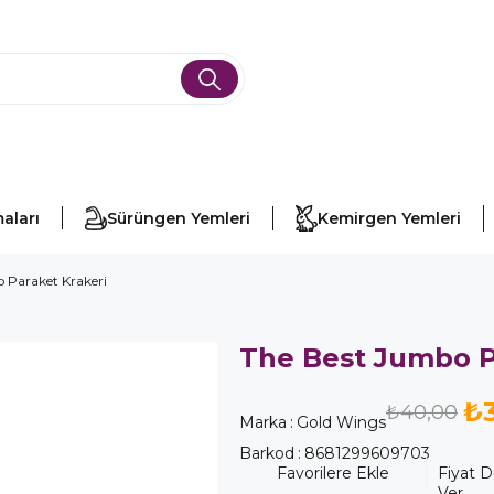
aları
Sürüngen Yemleri
Kemirgen Yemleri
 Paraket Krakeri
The Best Jumbo P
₺
₺40,00
Marka
:
Gold Wings
Barkod
:
8681299609703
Favorilere Ekle
Fiyat 
Ver