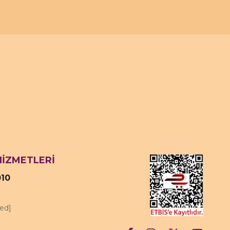
HİZMETLERİ
010
ted]