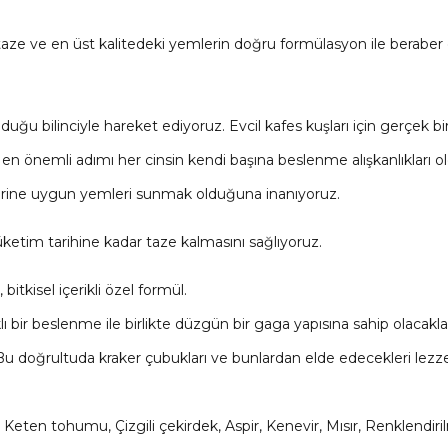
n taze ve en üst kalitedeki yemlerin doğru formülasyon ile beraber
olduğu bilinciyle hareket ediyoruz. Evcil kafes kuşları için gerçe
nemli adımı her cinsin kendi başına beslenme alışkanlıkları old
erine uygun yemleri sunmak olduğuna inanıyoruz.
üketim tarihine kadar taze kalmasını sağlıyoruz.
tkisel içerikli özel formül.
ı bir beslenme ile birlikte düzgün bir gaga yapısına sahip olacaklar
Bu doğrultuda kraker çubukları ve bunlardan elde edecekleri lezzetl
emi, Keten tohumu, Çizgili çekirdek, Aspir, Kenevir, Mısır, Renklen