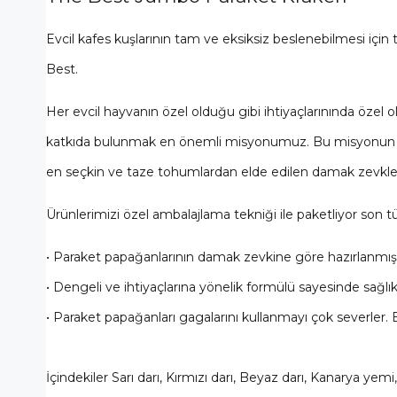
Evcil kafes kuşlarının tam ve eksiksiz beslenebilmesi içi
Best.
Her evcil hayvanın özel olduğu gibi ihtiyaçlarınında özel 
katkıda bulunmak en önemli misyonumuz. Bu misyonun en ö
en seçkin ve taze tohumlardan elde edilen damak zevkl
Ürünlerimizi özel ambalajlama tekniği ile paketliyor son t
• Paraket papağanlarının damak zevkine göre hazırlanmış, bi
• Dengeli ve ihtiyaçlarına yönelik formülü sayesinde sağlıkl
• Paraket papağanları gagalarını kullanmayı çok severler. 
İçindekiler Sarı darı, Kırmızı darı, Beyaz darı, Kanarya y