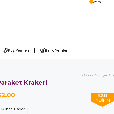
Sepetim
Kuş Yemleri
Balık Yemleri
< < Önceki Sayfaya Dön
araket Krakeri
32,00
20
%
İNDIRIM
Düşünce Haber