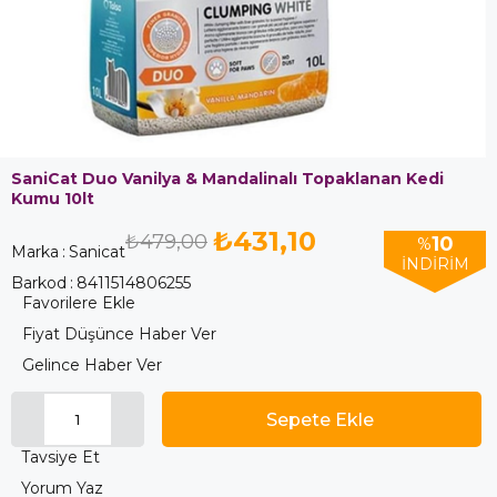
SaniCat Duo Vanilya & Mandalinalı Topaklanan Kedi
Kumu 10lt
₺431,10
₺479,00
10
%
Marka
:
Sanicat
İNDIRIM
Barkod
:
8411514806255
Favorilere Ekle
Fiyat Düşünce Haber Ver
Gelince Haber Ver
Tavsiye Et
Yorum Yaz