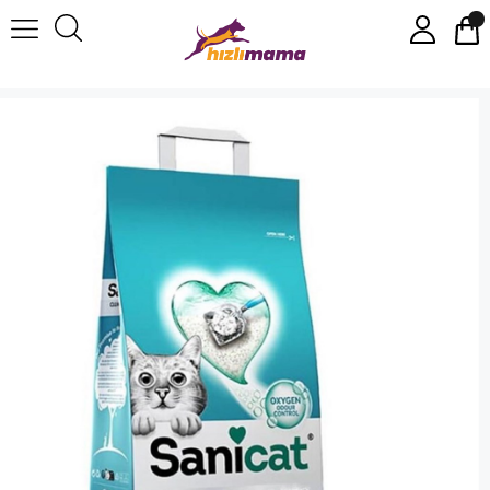
SaniCat Duo Vanilya & Mandalinalı Topaklanan Kedi Kumu 10lt