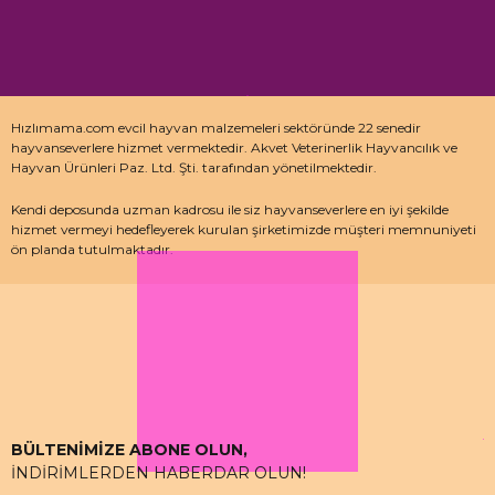
Hızlımama.com evcil hayvan malzemeleri sektöründe 22 senedir
hayvanseverlere hizmet vermektedir. Akvet Veterinerlik Hayvancılık ve
Hayvan Ürünleri Paz. Ltd. Şti. tarafından yönetilmektedir.
Kendi deposunda uzman kadrosu ile siz hayvanseverlere en iyi şekilde
hizmet vermeyi hedefleyerek kurulan şirketimizde müşteri memnuniyeti
ön planda tutulmaktadır.
Özellikle kedi maması, köpek maması ve pet malzemeleri için uzman
depo kadrosu ile çalışan hızlımama.com’da akvaryum ürünleri, kuş
ürünlerinin yanı sıra sürüngen ve kemirgenler içinde aradığınız ürünleri
bulabilirsiniz.
BÜLTENİMİZE ABONE OLUN,
İNDİRİMLERDEN HABERDAR OLUN!