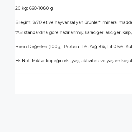
20 kg: 660-1080 g
Bileşim: %70 et ve hayvansal yan ürünler*, mineral maddele
*AB standardına göre hazırlanmış; karaciğer, akciğer, kalp,
Besin Değerleri (100g): Protein 11%, Yağ 8%, Lif 0,6%, Kü
Ek Not: Miktar köpeğin ırkı, yaşı, aktivitesi ve yaşam koşu