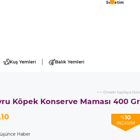
Sepetim
Kuş Yemleri
Balık Yemleri
< < Önceki Sayfaya Dön
avru Köpek Konserve Maması 400 Gr
,10
10
%
İNDIRIM
Düşünce Haber