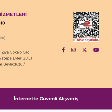
HİZMETLERİ
010
ted]
 Ziya Gökalp Cad.
iztepe Evleri 2DE1
r Beylikdüzü /
İnternette Güvenli Alışveriş