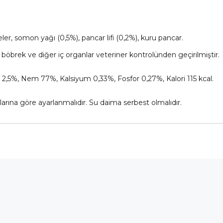
r, somon yağı (0,5%), pancar lifi (0,2%), kuru pancar.
 böbrek ve diğer iç organlar veteriner kontrolünden geçirilmiştir.
l 2,5%, Nem 77%, Kalsiyum 0,33%, Fosfor 0,27%, Kalori 115 kcal.
llarına göre ayarlanmalıdır. Su daima serbest olmalıdır.