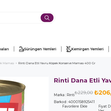
aları
Sürüngen Yemleri
Kemirgen Yemleri
ek Maması
Rinti Dana Etli Yavru Köpek Konserve Maması 400 Gr
Rinti Dana Etli Y
₺206
₺229,00
Marka
:
Rinti
Barkod
:
4000158925411
Favorilere Ekle
Fiyat 
Ver