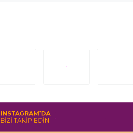
INSTAGRAM’DA
BİZİ TAKİP EDİN