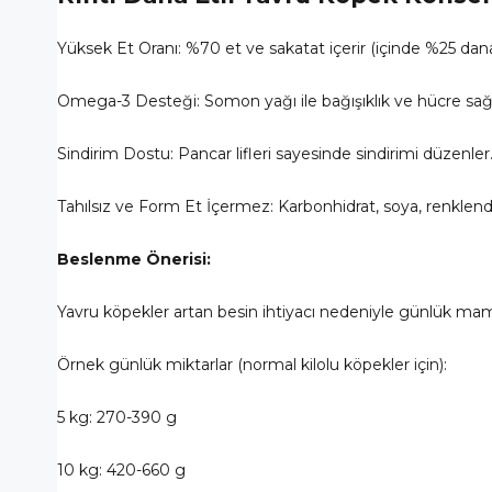
Yüksek Et Oranı: %70 et ve sakatat içerir (içinde %25 dana)
Omega-3 Desteği: Somon yağı ile bağışıklık ve hücre sağlığ
Sindirim Dostu: Pancar lifleri sayesinde sindirimi düzenler
Tahılsız ve Form Et İçermez: Karbonhidrat, soya, renklend
Beslenme Önerisi:
Yavru köpekler artan besin ihtiyacı nedeniyle günlük mam
Örnek günlük miktarlar (normal kilolu köpekler için):
5 kg: 270-390 g
10 kg: 420-660 g