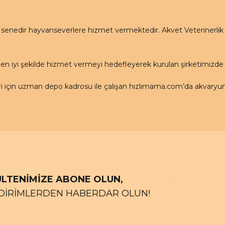
nedir hayvanseverlere hizmet vermektedir. Akvet Veterinerlik Ha
en iyi şekilde hizmet vermeyi hedefleyerek kurulan şirketimizd
için uzman depo kadrosu ile çalışan hızlımama.com’da akvaryum ü
LTENİMİZE ABONE OLUN,
DİRİMLERDEN HABERDAR OLUN!