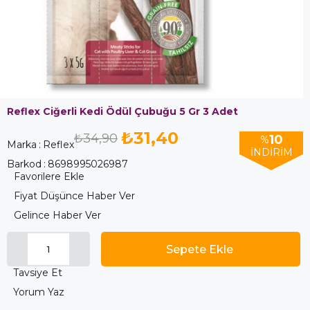
Reflex Ciğerli Kedi Ödül Çubuğu 5 Gr 3 Adet
₺31,40
₺34,90
10
%
Marka
:
Reflex
İNDIRIM
Barkod
:
8698995026987
Favorilere Ekle
Fiyat Düşünce Haber Ver
Gelince Haber Ver
Tavsiye Et
Yorum Yaz