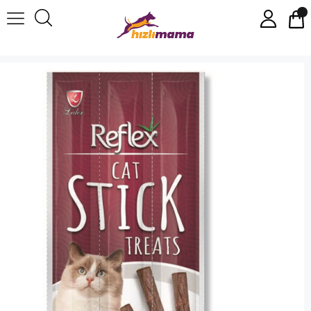
Reflex Ciğerli Kedi Ödül Çubuğu 5 Gr 3 Adet