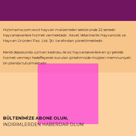
Hızlımama.com evcil hayvan malzemeleri sektöründe 22 senedir
hayvanseverlere hizmet vermektedir. Akvet Veterinerlik Hayvancılık ve
Hayvan Ürünleri Paz. Ltd. Şti. tarafından yönetilmektedir.
Kendi deposunda uzman kadrosu ile siz hayvanseverlere en iyi şekilde
hizmet vermeyi hedefleyerek kurulan şirketimizde müşteri memnuniyeti
ön planda tutulmaktadır.
Özellikle kedi maması, köpek maması ve pet malzemeleri için uzman
depo kadrosu ile çalışan hızlımama.com’da akvaryum ürünleri, kuş
ürünlerinin yanı sıra sürüngen ve kemirgenler içinde aradığınız ürünleri
bulabilirsiniz.
BÜLTENİMİZE ABONE OLUN,
İNDİRİMLERDEN HABERDAR OLUN!