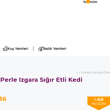
Sepetim
Kuş Yemleri
Balık Yemleri
< < Önceki Sayfaya Dön
erle Izgara Sığır Etli Kedi
36
40
%
İNDIRIM