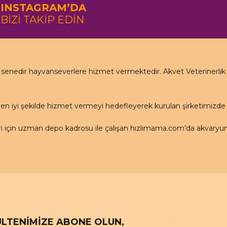
INSTAGRAM’DA
BİZİ TAKİP EDİN
nedir hayvanseverlere hizmet vermektedir. Akvet Veterinerlik Ha
en iyi şekilde hizmet vermeyi hedefleyerek kurulan şirketimizd
için uzman depo kadrosu ile çalışan hızlımama.com’da akvaryum ü
LTENİMİZE ABONE OLUN,