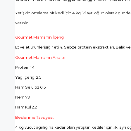
Yetişkin ortalama bir kedi için 4 kg iki ayrı öğün olarak günd
veriniz.
Gourmet Mamanın İçeriği
Et ve et ürünlerisığır eti 4, Sebze protein ekstraktları, Balık ve
Gourmet Mamanın Analizi
Protein 14
Yağ İçeriği 2.5
Ham Selüloz 0.5
Nem 79
Ham Kül 2.2
Beslenme Tavsiyesi:
4 kg vücut ağırlığına kadar olan yetişkin kediler için, iki ayr