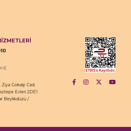
HİZMETLERİ
010
ted]
 Ziya Gökalp Cad.
iztepe Evleri 2DE1
r Beylikdüzü /