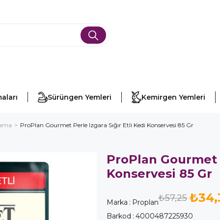
aları
Sürüngen Yemleri
Kemirgen Yemleri
Mama
ProPlan Gourmet Perle Izgara Sığır Etli Kedi Konservesi 85 Gr
ProPlan Gourmet P
Konservesi 85 Gr
₺34,
₺57,25
Marka
:
Proplan
Barkod
:
4000487225930