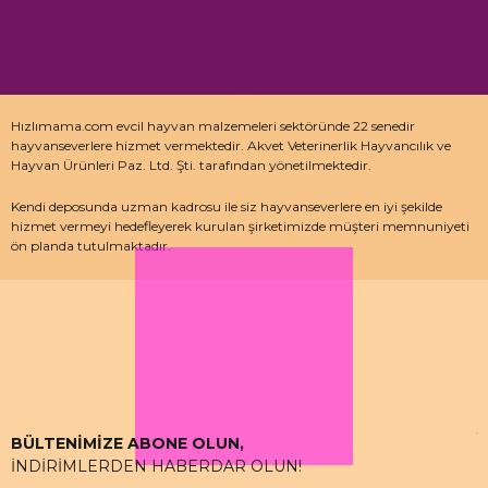
Hızlımama.com evcil hayvan malzemeleri sektöründe 22 senedir
hayvanseverlere hizmet vermektedir. Akvet Veterinerlik Hayvancılık ve
Hayvan Ürünleri Paz. Ltd. Şti. tarafından yönetilmektedir.
Kendi deposunda uzman kadrosu ile siz hayvanseverlere en iyi şekilde
hizmet vermeyi hedefleyerek kurulan şirketimizde müşteri memnuniyeti
ön planda tutulmaktadır.
Özellikle kedi maması, köpek maması ve pet malzemeleri için uzman
depo kadrosu ile çalışan hızlımama.com’da akvaryum ürünleri, kuş
ürünlerinin yanı sıra sürüngen ve kemirgenler içinde aradığınız ürünleri
bulabilirsiniz.
BÜLTENİMİZE ABONE OLUN,
İNDİRİMLERDEN HABERDAR OLUN!