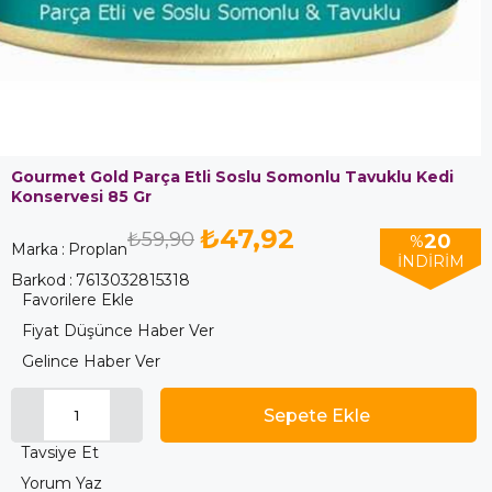
Gourmet Gold Parça Etli Soslu Somonlu Tavuklu Kedi
Konservesi 85 Gr
₺47,92
₺59,90
20
%
Marka
:
Proplan
İNDIRIM
Barkod
:
7613032815318
Favorilere Ekle
Fiyat Düşünce Haber Ver
Gelince Haber Ver
Tavsiye Et
Yorum Yaz