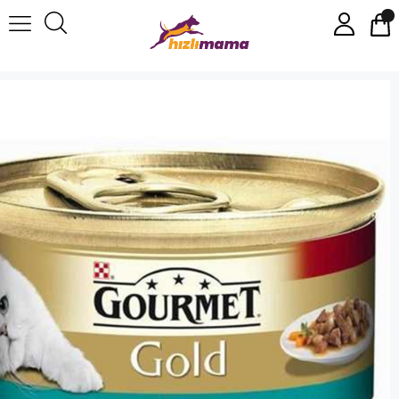
Gourmet Gold Parça Etli Soslu Somonlu Tavuklu Kedi Konservesi 85 Gr