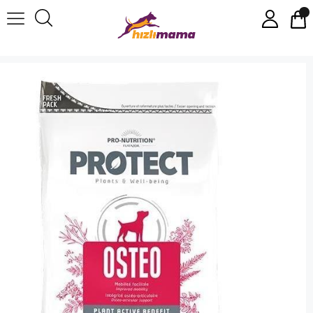
Pro-Nutrition Osteo Eklem Sağlığı Köpek Maması 2kg