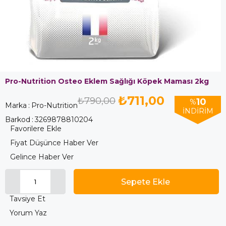
Pro-Nutrition Osteo Eklem Sağlığı Köpek Maması 2kg
₺711,00
₺790,00
10
%
Marka
:
Pro-Nutrition
İNDIRIM
Barkod
:
3269878810204
Favorilere Ekle
Fiyat Düşünce Haber Ver
Gelince Haber Ver
Tavsiye Et
Yorum Yaz