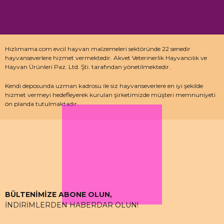
Hızlımama.com evcil hayvan malzemeleri sektöründe 22 senedir
hayvanseverlere hizmet vermektedir. Akvet Veterinerlik Hayvancılık ve
Hayvan Ürünleri Paz. Ltd. Şti. tarafından yönetilmektedir.
Kendi deposunda uzman kadrosu ile siz hayvanseverlere en iyi şekilde
hizmet vermeyi hedefleyerek kurulan şirketimizde müşteri memnuniyeti
ön planda tutulmaktadır.
Özellikle kedi maması, köpek maması ve pet malzemeleri için uzman
depo kadrosu ile çalışan hızlımama.com’da akvaryum ürünleri, kuş
ürünlerinin yanı sıra sürüngen ve kemirgenler içinde aradığınız ürünleri
bulabilirsiniz.
BÜLTENİMİZE ABONE OLUN,
İNDİRİMLERDEN HABERDAR OLUN!