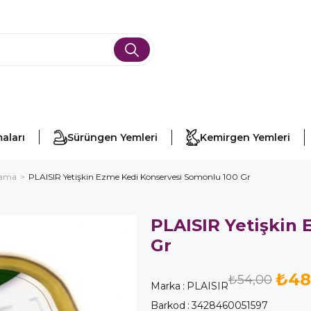
aları
Sürüngen Yemleri
Kemirgen Yemleri
Mama
PLAISIR Yetişkin Ezme Kedi Konservesi Somonlu 100 Gr
PLAISIR Yetişkin
Gr
₺48
₺54,00
Marka
:
PLAISIR
Barkod
:
3428460051597