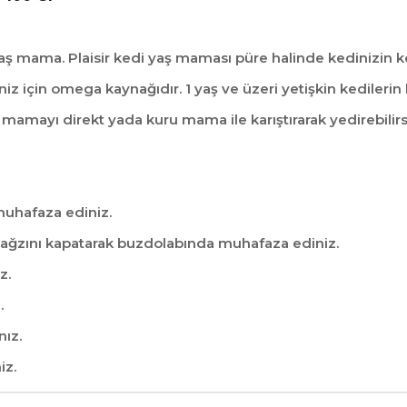
yaş mama. Plaisir kedi yaş maması püre halinde kedinizin k
niz için omega kaynağıdır. 1 yaş ve üzeri yetişkin kediler
ş mamayı direkt yada kuru mama ile karıştırarak yedirebilirs
muhafaza ediniz.
ağzını kapatarak buzdolabında muhafaza ediniz.
z.
.
nız.
iz.