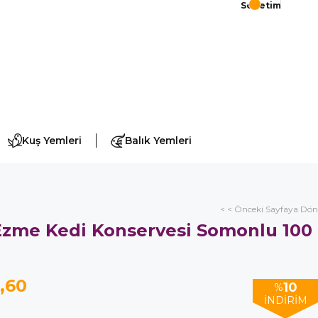
Sepetim
Kuş Yemleri
Balık Yemleri
< < Önceki Sayfaya Dön
 Ezme Kedi Konservesi Somonlu 100
,60
10
%
İNDIRIM