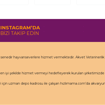
INSTAGRAM’DA
BİZİ TAKİP EDİN
nedir hayvanseverlere hizmet vermektedir. Akvet Veterinerlik Ha
en iyi şekilde hizmet vermeyi hedefleyerek kurulan şirketimizd
için uzman depo kadrosu ile çalışan hızlımama.com’da akvaryum ü