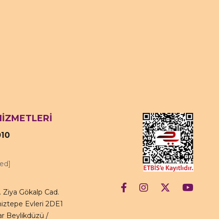
HİZMETLERİ
010
ted]
 Ziya Gökalp Cad.
iztepe Evleri 2DE1
r Beylikdüzü /