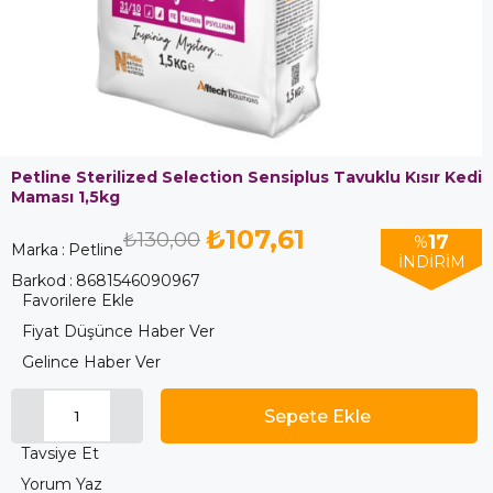
Petline Sterilized Selection Sensiplus Tavuklu Kısır Kedi
Maması 1,5kg
₺107,61
₺130,00
17
%
Marka
:
Petline
İNDIRIM
Barkod
:
8681546090967
Favorilere Ekle
Fiyat Düşünce Haber Ver
Gelince Haber Ver
Tavsiye Et
Yorum Yaz