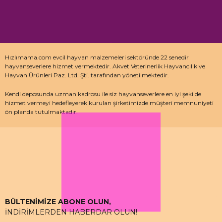
Hızlımama.com evcil hayvan malzemeleri sektöründe 22 senedir
hayvanseverlere hizmet vermektedir. Akvet Veterinerlik Hayvancılık ve
Hayvan Ürünleri Paz. Ltd. Şti. tarafından yönetilmektedir.
Kendi deposunda uzman kadrosu ile siz hayvanseverlere en iyi şekilde
hizmet vermeyi hedefleyerek kurulan şirketimizde müşteri memnuniyeti
ön planda tutulmaktadır.
Özellikle kedi maması, köpek maması ve pet malzemeleri için uzman
depo kadrosu ile çalışan hızlımama.com’da akvaryum ürünleri, kuş
ürünlerinin yanı sıra sürüngen ve kemirgenler içinde aradığınız ürünleri
bulabilirsiniz.
BÜLTENİMİZE ABONE OLUN,
İNDİRİMLERDEN HABERDAR OLUN!