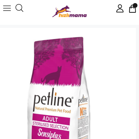
Petline Sterilized Selection Sensiplus Tavuklu Kısır Kedi Maması 1,5kg