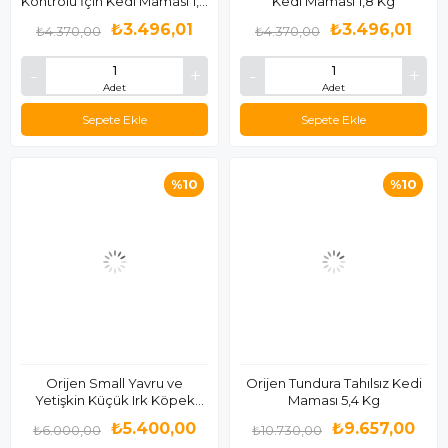
Kontrolü İçin Kedi Maması 1,8
Kedi Maması 1,8 Kg
Kg
₺3.496,01
₺3.496,01
₺4.370,00
₺4.370,00
Adet
Adet
Sepete Ekle
Sepete Ekle
%10
%10
Orijen Small Yavru ve
Orijen Tundura Tahılsız Kedi
Yetişkin Küçük Irk Köpek
Maması 5,4 Kg
Maması 4,5 Kg
₺5.400,00
₺9.657,00
₺6.000,00
₺10.730,00