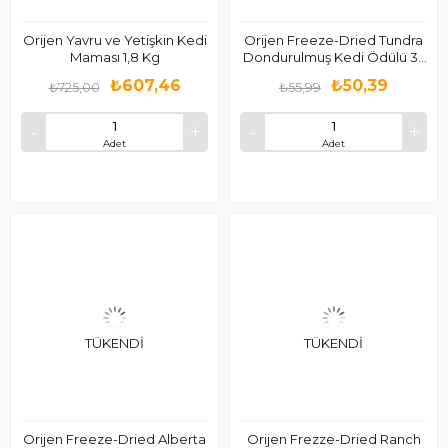
Orijen Yavru ve Yetişkin Kedi
Orijen Freeze-Dried Tundra
Maması 1,8 Kg
Dondurulmuş Kedi Ödülü 35
Gr
₺607,46
₺50,39
₺725,00
₺55,99
Adet
Adet
TÜKENDI
TÜKENDI
Orijen Freeze-Dried Alberta
Orijen Frezze-Dried Ranch