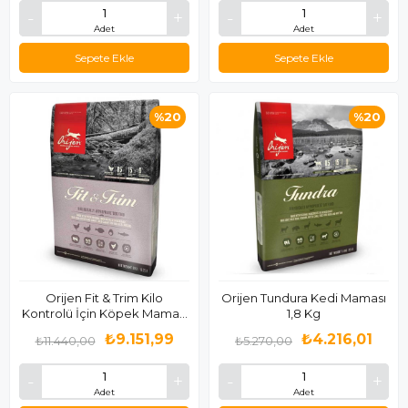
Adet
Adet
Sepete Ekle
Sepete Ekle
%20
%20
Orijen Fit & Trim Kilo
Orijen Tundura Kedi Maması
Kontrolü İçin Köpek Maması
1,8 Kg
11.4 Kg
₺9.151,99
₺4.216,01
₺11.440,00
₺5.270,00
Adet
Adet