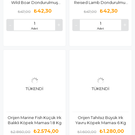
Wild Boar Dondurulmuş
Reised Lamb Dondurulmuş
Kedi Ödülü 35 Gr
Kedi Ödülü 35 Gr
₺42,30
₺42,30
₺47,00
₺47,00
Adet
Adet
TÜKENDI
TÜKENDI
Orijen Marine Fish Küçük Irk
Orijen Tahılsız Büyük Irk
Balıklı Köpek Maması 1.8 Kg
Yavru Köpek Maması 6 Kg
₺2.574,00
₺1.280,00
₺2.860,00
₺1.600,00