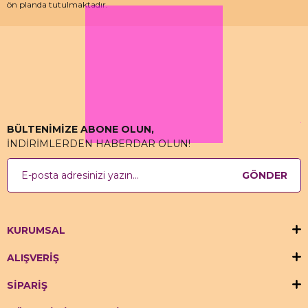
ön planda tutulmaktadır.
Özellikle kedi maması, köpek maması ve pet malzemeleri için uzman
depo kadrosu ile çalışan hızlımama.com’da akvaryum ürünleri, kuş
ürünlerinin yanı sıra sürüngen ve kemirgenler içinde aradığınız ürünleri
bulabilirsiniz.
BÜLTENİMİZE ABONE OLUN,
İNDİRİMLERDEN HABERDAR OLUN!
GÖNDER
KURUMSAL
ALIŞVERİŞ
SİPARİŞ