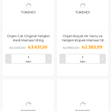
TÜKENDI
TÜKENDI
Orijen Cat Original Yetişkin
Orijen Küçük Irk Yavru ve
Kedi Maması 1.8 Kg
Yetişkin Köpek Maması 1.8
Kg
₺3.631,50
₺2.383,99
₺4.035,00
₺2.980,00
Adet
Adet
TÜKENDI
TÜKENDI