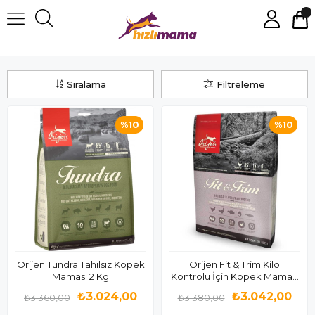
Orijen
Sıralama
Filtreleme
%10
%10
Orijen Tundra Tahılsız Köpek
Orijen Fit & Trim Kilo
Maması 2 Kg
Kontrolü İçin Köpek Maması
2 Kg
₺3.024,00
₺3.042,00
₺3.360,00
₺3.380,00