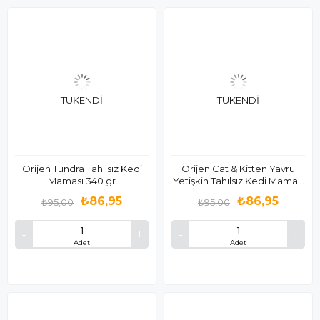
TÜKENDI
TÜKENDI
Orijen Tundra Tahılsız Kedi
Orijen Cat & Kitten Yavru
Maması 340 gr
Yetişkin Tahılsız Kedi Maması
340 gr
₺86,95
₺86,95
₺95,00
₺95,00
Adet
Adet