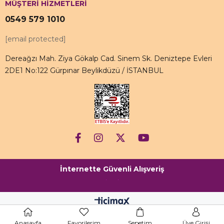
MÜŞTERİ HİZMETLERİ
0549 579 1010
[email protected]
Dereağzı Mah. Ziya Gökalp Cad. Sinem Sk. Deniztepe Evleri
2DE1 No:122 Gürpınar Beylikdüzü / İSTANBUL
İnternette Güvenli Alışveriş
Anasayfa
Favorilerim
Sepetim
Üye Girişi