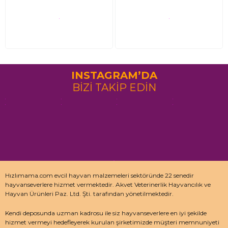
INSTAGRAM’DA
BİZİ TAKİP EDİN
Hızlımama.com evcil hayvan malzemeleri sektöründe 22 senedir
hayvanseverlere hizmet vermektedir. Akvet Veterinerlik Hayvancılık ve
Hayvan Ürünleri Paz. Ltd. Şti. tarafından yönetilmektedir.
Kendi deposunda uzman kadrosu ile siz hayvanseverlere en iyi şekilde
hizmet vermeyi hedefleyerek kurulan şirketimizde müşteri memnuniyeti