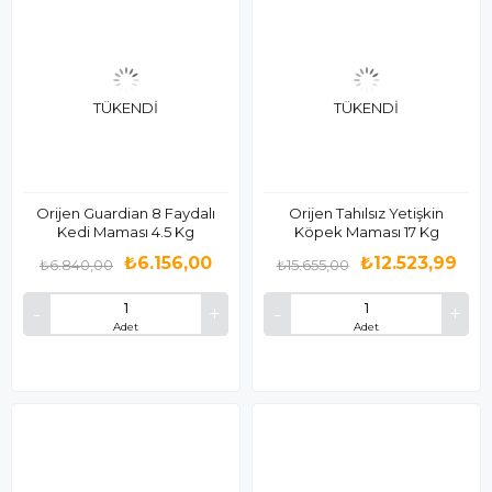
TÜKENDI
TÜKENDI
Orijen Guardian 8 Faydalı
Orijen Tahılsız Yetişkin
Kedi Maması 4.5 Kg
Köpek Maması 17 Kg
₺6.156,00
₺12.523,99
₺6.840,00
₺15.655,00
Adet
Adet