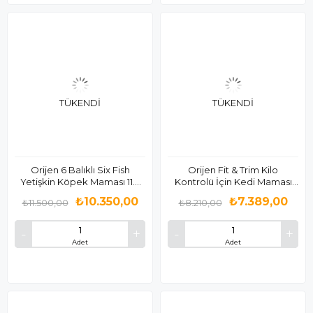
TÜKENDI
TÜKENDI
Orijen 6 Balıklı Six Fish
Orijen Fit & Trim Kilo
Yetişkin Köpek Maması 11.3
Kontrolü İçin Kedi Maması
Kg
5.4 Kg
₺10.350,00
₺7.389,00
₺11.500,00
₺8.210,00
Adet
Adet