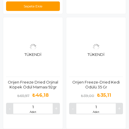
Sepete Ekle
TÜKENDI
TÜKENDI
Orijen Freeze Dried Orjinal
Orijen Freeze-Dried Kedi
Köpek Ödül Maması 92gr
Ödülü 35 Gr
₺46,18
₺35,11
₺65,97
₺39,00
Adet
Adet