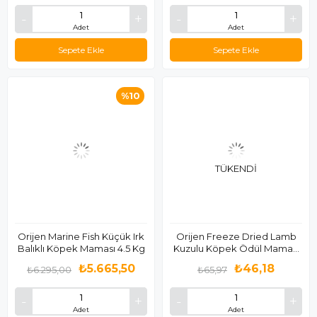
Adet
Adet
Sepete Ekle
Sepete Ekle
%10
TÜKENDI
Orijen Marine Fish Küçük Irk
Orijen Freeze Dried Lamb
Balıklı Köpek Maması 4.5 Kg
Kuzulu Köpek Ödül Maması
92gr
₺5.665,50
₺46,18
₺6.295,00
₺65,97
Adet
Adet