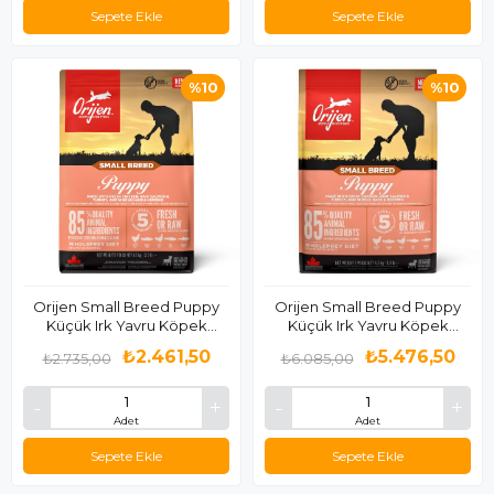
Sepete Ekle
Sepete Ekle
%10
%10
Orijen Small Breed Puppy
Orijen Small Breed Puppy
Küçük Irk Yavru Köpek
Küçük Irk Yavru Köpek
Maması 1.8 Kg
Maması 4.5 Kg
₺2.461,50
₺5.476,50
₺2.735,00
₺6.085,00
Adet
Adet
Sepete Ekle
Sepete Ekle