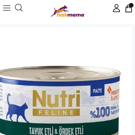
Nutri Feline Tavuk ve Ördek Etli Tahılsız Kedi Konservesi 70 Gr