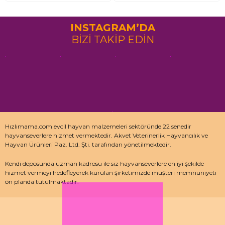
INSTAGRAM’DA
BİZİ TAKİP EDİN
Hızlımama.com evcil hayvan malzemeleri sektöründe 22 senedir
hayvanseverlere hizmet vermektedir. Akvet Veterinerlik Hayvancılık ve
Hayvan Ürünleri Paz. Ltd. Şti. tarafından yönetilmektedir.
Kendi deposunda uzman kadrosu ile siz hayvanseverlere en iyi şekilde
hizmet vermeyi hedefleyerek kurulan şirketimizde müşteri memnuniyeti
ön planda tutulmaktadır.
Özellikle kedi maması, köpek maması ve pet malzemeleri için uzman
depo kadrosu ile çalışan hızlımama.com’da akvaryum ürünleri, kuş
ürünlerinin yanı sıra sürüngen ve kemirgenler içinde aradığınız ürünleri