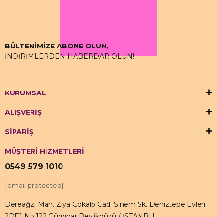
bulabilirsiniz.
BÜLTENİMİZE ABONE OLUN,
İNDİRİMLERDEN HABERDAR OLUN!
KURUMSAL
ALIŞVERİŞ
SİPARİŞ
MÜŞTERİ HİZMETLERİ
0549 579 1010
[email protected]
Dereağzı Mah. Ziya Gökalp Cad. Sinem Sk. Deniztepe Evleri
2DE1 No:122 Gürpınar Beylikdüzü / İSTANBUL