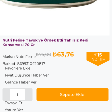
Nutri Feline Tavuk ve Ördek Etli Tahılsız Kedi
Konservesi 70 Gr
₺63,76
₺75,00
15
%
Marka
:
Nutri Feline
İNDIRIM
Barkod
:
8699310420817
Favorilere Ekle
Fiyat Düşünce Haber Ver
Gelince Haber Ver
Tavsiye Et
Yorum Yaz