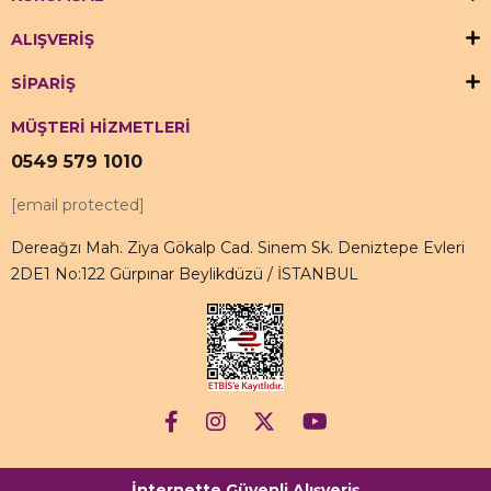
ALIŞVERİŞ
SİPARİŞ
MÜŞTERİ HİZMETLERİ
0549 579 1010
[email protected]
Dereağzı Mah. Ziya Gökalp Cad. Sinem Sk. Deniztepe Evleri
2DE1 No:122 Gürpınar Beylikdüzü / İSTANBUL
İnternette Güvenli Alışveriş