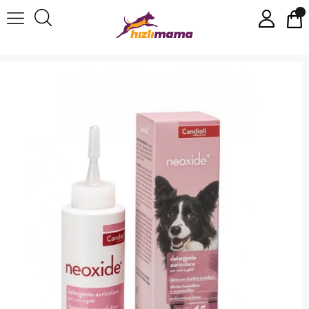
Candioli Neoxide Kedi Ve Köpek Kulak Temizleme Losyonu 100 ml