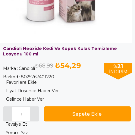
Candioli Neoxide Kedi Ve Köpek Kulak Temizleme
Losyonu 100 ml
₺54,29
₺68,99
21
%
Marka
:
Candioli
İNDIRIM
Barkod
:
8025767401220
Favorilere Ekle
Fiyat Düşünce Haber Ver
Gelince Haber Ver
Tavsiye Et
Yorum Yaz