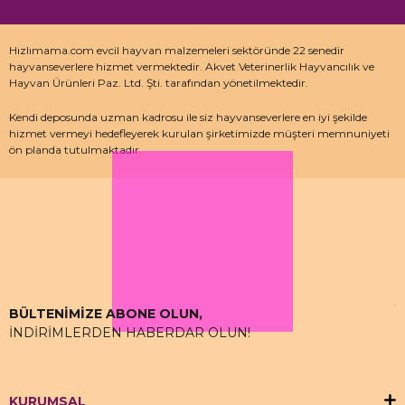
Hızlımama.com evcil hayvan malzemeleri sektöründe 22 senedir
hayvanseverlere hizmet vermektedir. Akvet Veterinerlik Hayvancılık ve
Hayvan Ürünleri Paz. Ltd. Şti. tarafından yönetilmektedir.
Kendi deposunda uzman kadrosu ile siz hayvanseverlere en iyi şekilde
hizmet vermeyi hedefleyerek kurulan şirketimizde müşteri memnuniyeti
ön planda tutulmaktadır.
Özellikle kedi maması, köpek maması ve pet malzemeleri için uzman
depo kadrosu ile çalışan hızlımama.com’da akvaryum ürünleri, kuş
ürünlerinin yanı sıra sürüngen ve kemirgenler içinde aradığınız ürünleri
bulabilirsiniz.
BÜLTENİMİZE ABONE OLUN,
İNDİRİMLERDEN HABERDAR OLUN!
KURUMSAL