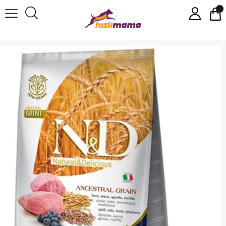
N&D Düşük Tahıllı Kuzu-Yaban Mersini Küçük Irk Yetişkin Maması 2.5 Kg