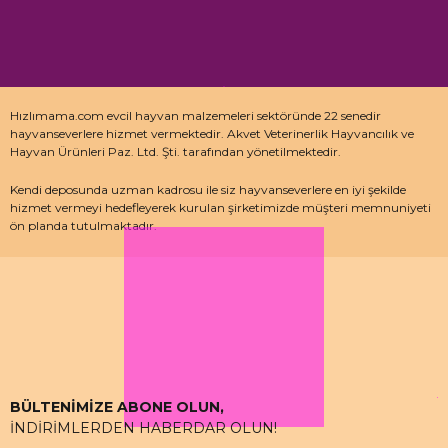
Hızlımama.com evcil hayvan malzemeleri sektöründe 22 senedir
hayvanseverlere hizmet vermektedir. Akvet Veterinerlik Hayvancılık ve
Hayvan Ürünleri Paz. Ltd. Şti. tarafından yönetilmektedir.
Kendi deposunda uzman kadrosu ile siz hayvanseverlere en iyi şekilde
hizmet vermeyi hedefleyerek kurulan şirketimizde müşteri memnuniyeti
ön planda tutulmaktadır.
Özellikle kedi maması, köpek maması ve pet malzemeleri için uzman
depo kadrosu ile çalışan hızlımama.com’da akvaryum ürünleri, kuş
ürünlerinin yanı sıra sürüngen ve kemirgenler içinde aradığınız ürünleri
bulabilirsiniz.
BÜLTENİMİZE ABONE OLUN,
İNDİRİMLERDEN HABERDAR OLUN!