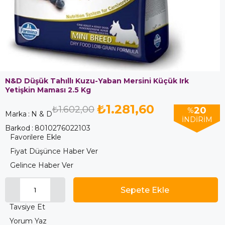
N&D Düşük Tahıllı Kuzu-Yaban Mersini Küçük Irk
Yetişkin Maması 2.5 Kg
₺1.281,60
₺1.602,00
20
%
Marka
:
N & D
İNDIRIM
Barkod
:
8010276022103
Favorilere Ekle
Fiyat Düşünce Haber Ver
Gelince Haber Ver
Tavsiye Et
Yorum Yaz