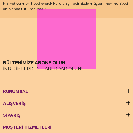
hizmet vermeyi hedefleyerek kurulan şirketimizde müşteri memnuniyeti
ön planda tutulmaktadır.
Özellikle kedi maması, köpek maması ve pet malzemeleri için uzman
depo kadrosu ile çalışan hızlımama.com’da akvaryum ürünleri, kuş
ürünlerinin yanı sıra sürüngen ve kemirgenler içinde aradığınız ürünleri
bulabilirsiniz.
BÜLTENİMİZE ABONE OLUN,
İNDİRİMLERDEN HABERDAR OLUN!
KURUMSAL
ALIŞVERİŞ
SİPARİŞ
MÜŞTERİ HİZMETLERİ