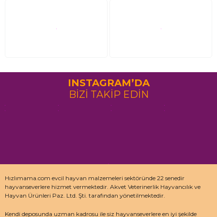
INSTAGRAM’DA
BİZİ TAKİP EDİN
Hızlımama.com evcil hayvan malzemeleri sektöründe 22 senedir
hayvanseverlere hizmet vermektedir. Akvet Veterinerlik Hayvancılık ve
Hayvan Ürünleri Paz. Ltd. Şti. tarafından yönetilmektedir.
Kendi deposunda uzman kadrosu ile siz hayvanseverlere en iyi şekilde