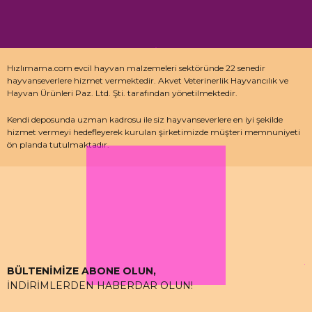
Hızlımama.com evcil hayvan malzemeleri sektöründe 22 senedir
hayvanseverlere hizmet vermektedir. Akvet Veterinerlik Hayvancılık ve
Hayvan Ürünleri Paz. Ltd. Şti. tarafından yönetilmektedir.
Kendi deposunda uzman kadrosu ile siz hayvanseverlere en iyi şekilde
hizmet vermeyi hedefleyerek kurulan şirketimizde müşteri memnuniyeti
ön planda tutulmaktadır.
Özellikle kedi maması, köpek maması ve pet malzemeleri için uzman
depo kadrosu ile çalışan hızlımama.com’da akvaryum ürünleri, kuş
ürünlerinin yanı sıra sürüngen ve kemirgenler içinde aradığınız ürünleri
bulabilirsiniz.
BÜLTENİMİZE ABONE OLUN,
İNDİRİMLERDEN HABERDAR OLUN!