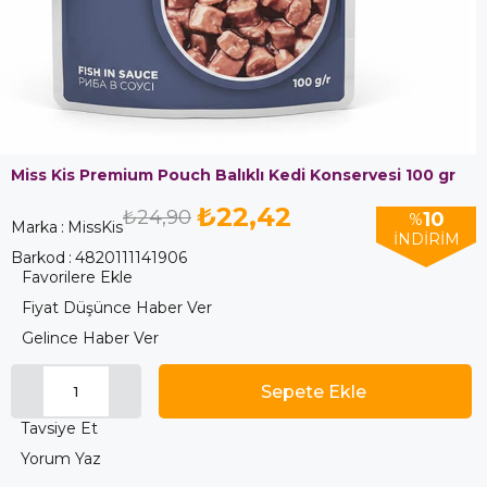
Miss Kis Premium Pouch Balıklı Kedi Konservesi 100 gr
₺22,42
₺24,90
10
%
Marka
:
MissKis
İNDIRIM
Barkod
:
4820111141906
Favorilere Ekle
Fiyat Düşünce Haber Ver
Gelince Haber Ver
Tavsiye Et
Yorum Yaz