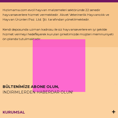
Hızlımama.com evcil hayvan malzemeleri sektöründe 22 senedir
hayvanseverlere hizmet vermektedir. Akvet Veterinerlik Hayvancılık ve
Hayvan Ürünleri Paz. Ltd. Şti. tarafından yönetilmektedir.
Kendi deposunda uzman kadrosu ile siz hayvanseverlere en iyi şekilde
hizmet vermeyi hedefleyerek kurulan şirketimizde müşteri memnuniyeti
ön planda tutulmaktadır.
Özellikle kedi maması, köpek maması ve pet malzemeleri için uzman
depo kadrosu ile çalışan hızlımama.com’da akvaryum ürünleri, kuş
ürünlerinin yanı sıra sürüngen ve kemirgenler içinde aradığınız ürünleri
bulabilirsiniz.
BÜLTENİMİZE ABONE OLUN,
İNDİRİMLERDEN HABERDAR OLUN!
KURUMSAL