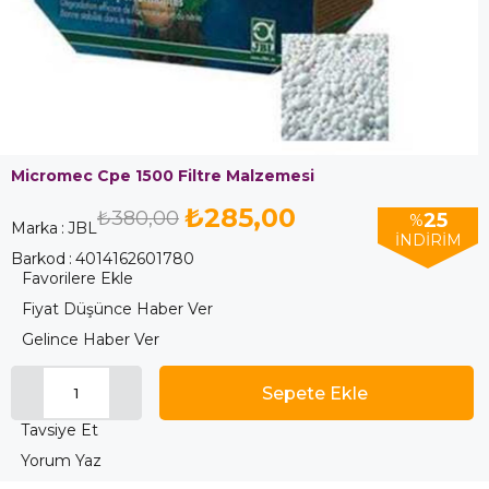
Micromec Cpe 1500 Filtre Malzemesi
₺285,00
₺380,00
25
%
Marka
:
JBL
İNDIRIM
Barkod
:
4014162601780
Favorilere Ekle
Fiyat Düşünce Haber Ver
Gelince Haber Ver
Tavsiye Et
Yorum Yaz