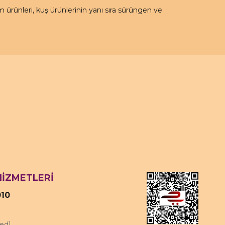
rünleri, kuş ürünlerinin yanı sıra sürüngen ve
HİZMETLERİ
010
ted]