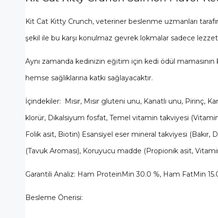
Kit Cat Kitty Crunch, veteriner beslenme uzmanları tarafı
şekil ile bu karşı konulmaz gevrek lokmalar sadece lezzetl
Aynı zamanda kedinizin eğitim için kedi ödül mamasının ko
hemse sağlıklarına katkı sağlayacaktır.
İçindekiler: Mısır, Mısır gluteni unu, Kanatlı unu, Pirinç, 
klorür, Dikalsiyum fosfat, Temel vitamin takviyesi (Vitami
Folik asit, Biotin) Esansiyel eser mineral takviyesi (Bakır
(Tavuk Aroması), Koruyucu madde (Propionik asit, Vitamin 
Garantili Analiz: Ham ProteinMin 30.0 %, Ham FatMin 
Besleme Önerisi: