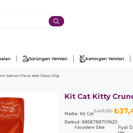
aları
Sürüngen Yemleri
Kemirgen Yemleri
unch Salmon Flavor Kedi Ödülü 60g
Kit Cat Kitty Cru
₺37,
₺49,90
Marka
:
Kit Cat
Barkod
:
8858788709620
Favorilere Ekle
Fiyat 
Ver