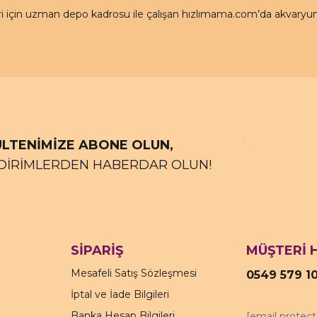
için uzman depo kadrosu ile çalışan hızlımama.com’da akvaryum ü
LTENİMİZE ABONE OLUN,
DİRİMLERDEN HABERDAR OLUN!
SİPARİŞ
MÜŞTERİ 
Mesafeli Satış Sözleşmesi
0549 579 1
İptal ve İade Bilgileri
Banka Hesap Bilgileri
[email protec