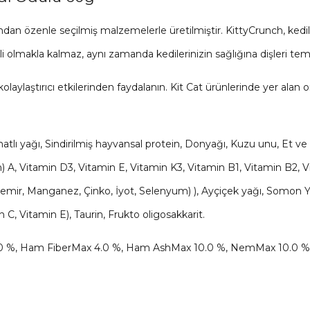
ndan özenle seçilmiş malzemelerle üretilmiştir. KittyCrunch, kedil
i olmakla kalmaz, aynı zamanda kedilerinizin sağlığına dişleri te
laylaştırıcı etkilerinden faydalanın. Kit Cat ürünlerinde yer ala
Kanatlı yağı, Sindirilmiş hayvansal protein, Donyağı, Kuzu unu, Et v
n) A, Vitamin D3, Vitamin E, Vitamin K3, Vitamin B1, Vitamin B2, Vi
, Demir, Manganez, Çinko, İyot, Selenyum) ), Ayçiçek yağı, Somon Yağ
C, Vitamin E), Taurin, Frukto oligosakkarit.
15.0 %, Ham FiberMax 4.0 %, Ham AshMax 10.0 %, NemMax 10.0 %