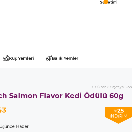
Sepetim
Kuş Yemleri
Balık Yemleri
< < Önceki Sayfaya Dön
nch Salmon Flavor Kedi Ödülü 60g
43
25
%
İNDIRIM
Düşünce Haber