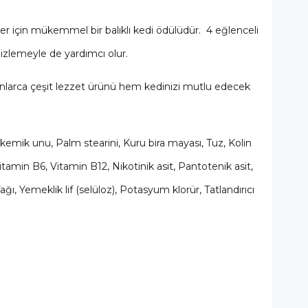
er için mükemmel bir balıklı kedi ödülüdür. 4 eğlenceli
mizlemeyle de yardımcı olur.
n onlarca çeşit lezzet ürünü hem kedinizi mutlu edecek
e kemik unu, Palm stearini, Kuru bira mayası, Tuz, Kolin
tamin B6, Vitamin B12, Nikotinik asit, Pantotenik asit,
ı, Yemeklik lif (selüloz), Potasyum klorür, Tatlandırıcı