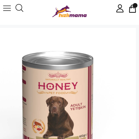
Honey Kuzulu Yetişkin Köpek Konservesi 400 Gr