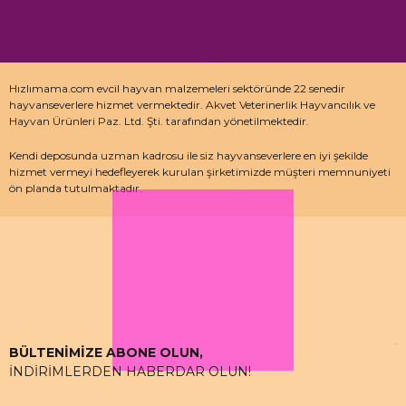
Hızlımama.com evcil hayvan malzemeleri sektöründe 22 senedir
hayvanseverlere hizmet vermektedir. Akvet Veterinerlik Hayvancılık ve
Hayvan Ürünleri Paz. Ltd. Şti. tarafından yönetilmektedir.
Kendi deposunda uzman kadrosu ile siz hayvanseverlere en iyi şekilde
hizmet vermeyi hedefleyerek kurulan şirketimizde müşteri memnuniyeti
ön planda tutulmaktadır.
Özellikle kedi maması, köpek maması ve pet malzemeleri için uzman
depo kadrosu ile çalışan hızlımama.com’da akvaryum ürünleri, kuş
ürünlerinin yanı sıra sürüngen ve kemirgenler içinde aradığınız ürünleri
bulabilirsiniz.
BÜLTENİMİZE ABONE OLUN,
İNDİRİMLERDEN HABERDAR OLUN!