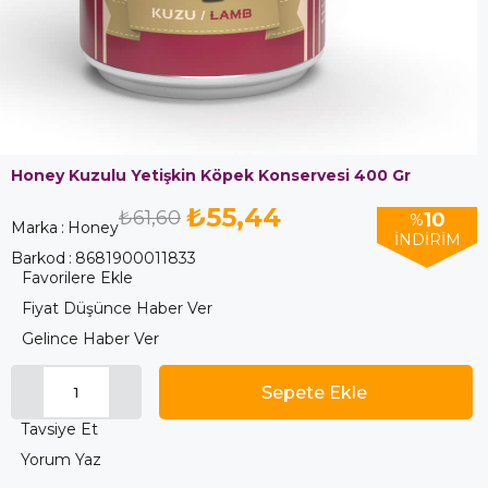
Honey Kuzulu Yetişkin Köpek Konservesi 400 Gr
₺55,44
₺61,60
10
%
Marka
:
Honey
İNDIRIM
Barkod
:
8681900011833
Favorilere Ekle
Fiyat Düşünce Haber Ver
Gelince Haber Ver
Tavsiye Et
Yorum Yaz