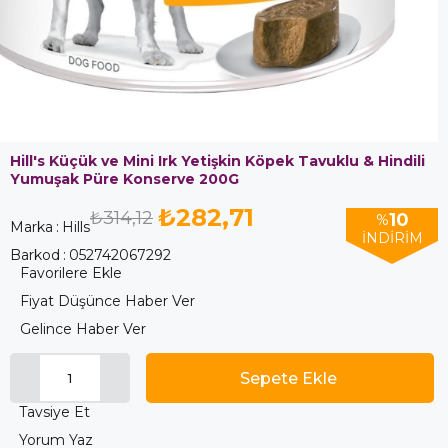
Hill's Küçük ve Mini Irk Yetişkin Köpek Tavuklu & Hindili
Yumuşak Püre Konserve 200G
₺282,71
₺314,12
10
%
Marka
:
Hills
İNDIRIM
Barkod
:
052742067292
Favorilere Ekle
Fiyat Düşünce Haber Ver
Gelince Haber Ver
Tavsiye Et
Yorum Yaz