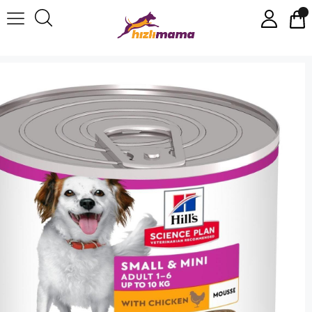
Hill's Küçük ve Mini Irk Yetişkin Köpek Tavuklu & Hindili Yumuşak Püre Konserve 200G