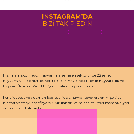
INSTAGRAM’DA
BİZİ TAKİP EDİN
Hızlımama.com evcil hayvan malzemeleri sektöründe 22 senedir
hayvanseverlere hizmet vermektedir. Akvet Veterinerlik Hayvancılık ve
Hayvan Ürünleri Paz. Ltd. Şti. tarafından yönetilmektedir.
Kendi deposunda uzman kadrosu ile siz hayvanseverlere en iyi şekilde
hizmet vermeyi hedefleyerek kurulan şirketimizde müşteri memnuniyeti
ön planda tutulmaktadır.
Özellikle kedi maması, köpek maması ve pet malzemeleri için uzman
depo kadrosu ile çalışan hızlımama.com’da akvaryum ürünleri, kuş
ürünlerinin yanı sıra sürüngen ve kemirgenler içinde aradığınız ürünleri