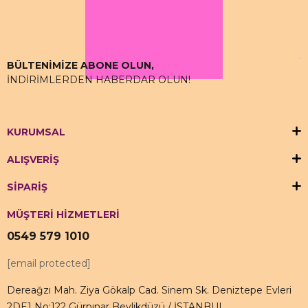
bulabilirsiniz.
BÜLTENİMİZE ABONE OLUN,
İNDİRİMLERDEN HABERDAR OLUN!
KURUMSAL
ALIŞVERİŞ
SİPARİŞ
MÜŞTERİ HİZMETLERİ
0549 579 1010
[email protected]
Dereağzı Mah. Ziya Gökalp Cad. Sinem Sk. Deniztepe Evleri
2DE1 No:122 Gürpınar Beylikdüzü / İSTANBUL