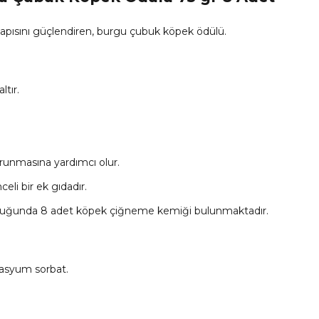
 yapısını güçlendiren, burgu çubuk köpek ödülü.
ltır.
korunmasına yardımcı olur.
eli bir ek gıdadır.
zunluğunda 8 adet köpek çiğneme kemiği bulunmaktadır.
potasyum sorbat.