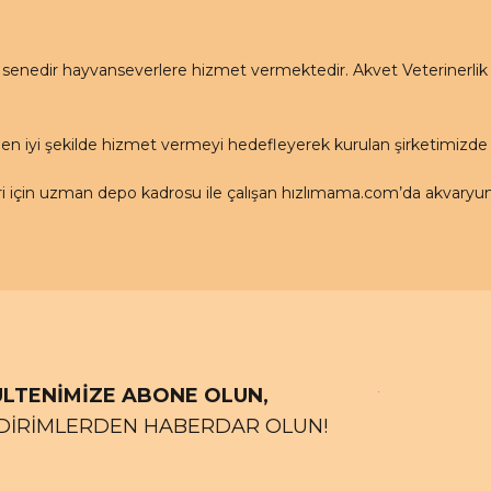
nedir hayvanseverlere hizmet vermektedir. Akvet Veterinerlik Ha
en iyi şekilde hizmet vermeyi hedefleyerek kurulan şirketimizd
için uzman depo kadrosu ile çalışan hızlımama.com’da akvaryum ü
LTENİMİZE ABONE OLUN,
DİRİMLERDEN HABERDAR OLUN!