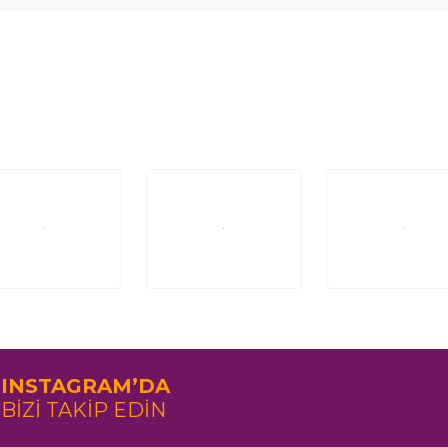
INSTAGRAM’DA
BİZİ TAKİP EDİN