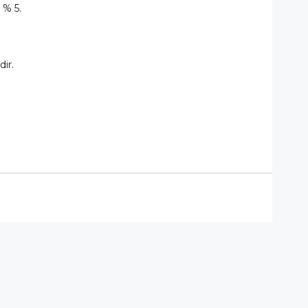
 % 5.
ir.