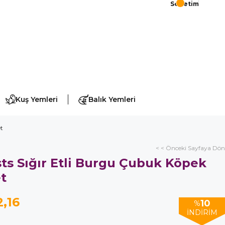
Sepetim
Kuş Yemleri
Balık Yemleri
et
< < Önceki Sayfaya Dön
ts Sığır Etli Burgu Çubuk Köpek
t
,16
10
%
İNDIRIM