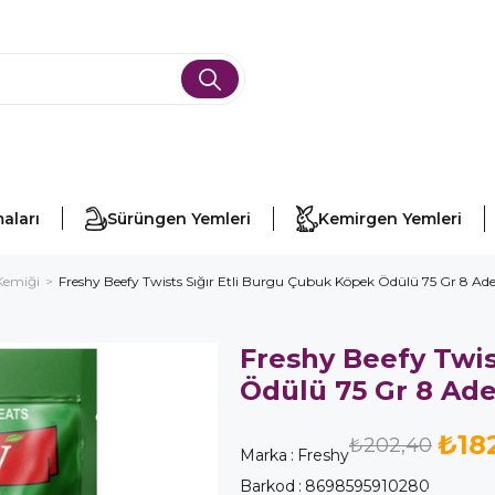
aları
Sürüngen Yemleri
Kemirgen Yemleri
Kemiği
Freshy Beefy Twists Sığır Etli Burgu Çubuk Köpek Ödülü 75 Gr 8 Ad
Freshy Beefy Twis
Ödülü 75 Gr 8 Ade
₺182
₺202,40
Marka
:
Freshy
Barkod
:
8698595910280