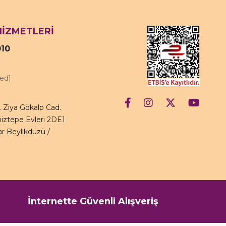
HİZMETLERİ
010
ted]
 Ziya Gökalp Cad.
iztepe Evleri 2DE1
r Beylikdüzü /
İnternette Güvenli Alışveriş