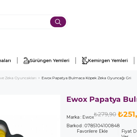
aları
Sürüngen Yemleri
Kemirgen Yemleri
ve Zeka Oyuncakları
Ewox Papatya Bulmaca Köpek Zeka Oyuncağı Gri
Ewox Papatya Bul
₺251
₺279,90
Marka
:
Ewox
Barkod
:
0785104100848
Favorilere Ekle
Fiyat 
Ver