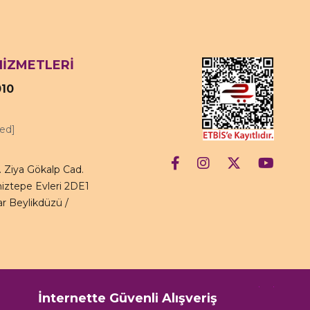
HİZMETLERİ
010
ted]
 Ziya Gökalp Cad.
iztepe Evleri 2DE1
r Beylikdüzü /
İnternette Güvenli Alışveriş