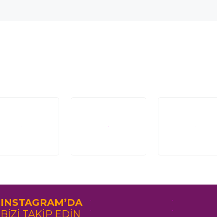
INSTAGRAM’DA
BİZİ TAKİP EDİN