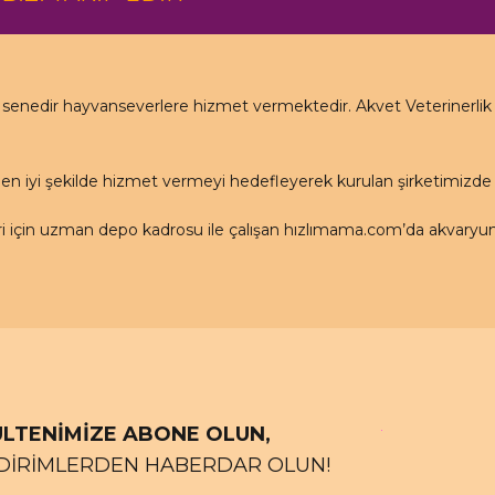
nedir hayvanseverlere hizmet vermektedir. Akvet Veterinerlik Ha
en iyi şekilde hizmet vermeyi hedefleyerek kurulan şirketimizd
için uzman depo kadrosu ile çalışan hızlımama.com’da akvaryum ü
LTENİMİZE ABONE OLUN,
DİRİMLERDEN HABERDAR OLUN!