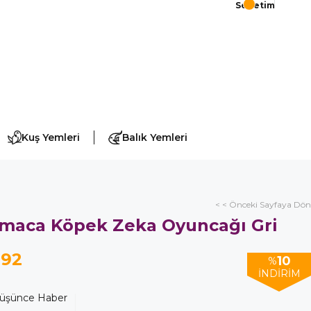
Sepetim
Kuş Yemleri
Balık Yemleri
< < Önceki Sayfaya Dön
maca Köpek Zeka Oyuncağı Gri
,92
10
%
İNDIRIM
Düşünce Haber