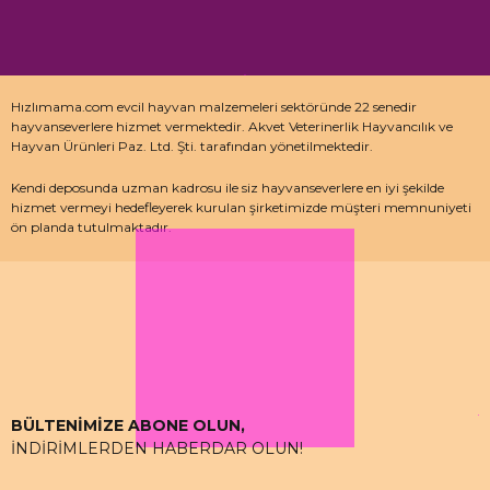
Hızlımama.com evcil hayvan malzemeleri sektöründe 22 senedir
hayvanseverlere hizmet vermektedir. Akvet Veterinerlik Hayvancılık ve
Hayvan Ürünleri Paz. Ltd. Şti. tarafından yönetilmektedir.
Kendi deposunda uzman kadrosu ile siz hayvanseverlere en iyi şekilde
hizmet vermeyi hedefleyerek kurulan şirketimizde müşteri memnuniyeti
ön planda tutulmaktadır.
Özellikle kedi maması, köpek maması ve pet malzemeleri için uzman
depo kadrosu ile çalışan hızlımama.com’da akvaryum ürünleri, kuş
ürünlerinin yanı sıra sürüngen ve kemirgenler içinde aradığınız ürünleri
bulabilirsiniz.
BÜLTENİMİZE ABONE OLUN,
İNDİRİMLERDEN HABERDAR OLUN!