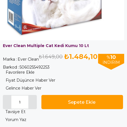
Ever Clean Multiple Cat Kedi Kumu 10 Lt
₺1.484,10
₺1.649,00
10
%
Marka
:
Ever Clean
İNDIRIM
Barkod
:
5060255492253
Favorilere Ekle
Fiyat Düşünce Haber Ver
Gelince Haber Ver
Tavsiye Et
Yorum Yaz