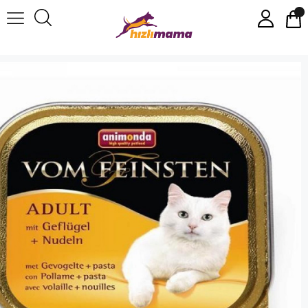
Animonda Vom Feinsten Kümes Hayvanlı & Erişte Kedi Yaş Maması 100 Gr