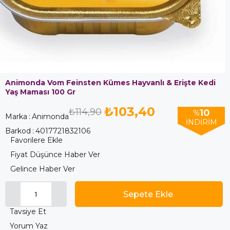
Animonda Vom Feinsten Kümes Hayvanlı & Erişte Kedi
Yaş Maması 100 Gr
₺103,40
₺114,90
10
%
Marka
:
Animonda
İNDIRIM
Barkod
:
4017721832106
Favorilere Ekle
Fiyat Düşünce Haber Ver
Gelince Haber Ver
Tavsiye Et
Yorum Yaz