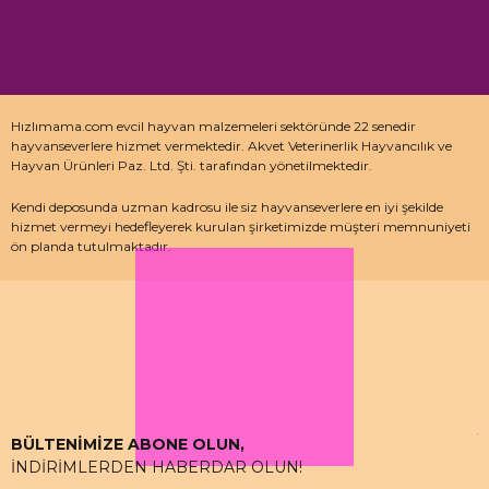
Hızlımama.com evcil hayvan malzemeleri sektöründe 22 senedir
hayvanseverlere hizmet vermektedir. Akvet Veterinerlik Hayvancılık ve
Hayvan Ürünleri Paz. Ltd. Şti. tarafından yönetilmektedir.
Kendi deposunda uzman kadrosu ile siz hayvanseverlere en iyi şekilde
hizmet vermeyi hedefleyerek kurulan şirketimizde müşteri memnuniyeti
ön planda tutulmaktadır.
Özellikle kedi maması, köpek maması ve pet malzemeleri için uzman
depo kadrosu ile çalışan hızlımama.com’da akvaryum ürünleri, kuş
ürünlerinin yanı sıra sürüngen ve kemirgenler içinde aradığınız ürünleri
bulabilirsiniz.
BÜLTENİMİZE ABONE OLUN,
İNDİRİMLERDEN HABERDAR OLUN!